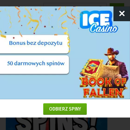
Ranking
Kasyn
✕
KASYNO ONLINE
BONUSY KASYNOWE
PROMOCJE SPINIA
25 Darmowych spinów w każdą środę
w kasynie Spinia
ODBIERZ SPINY