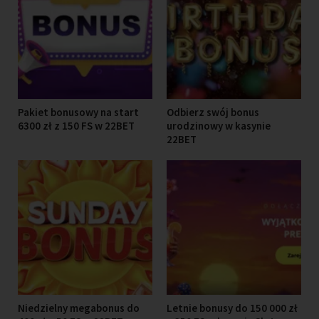
Pakiet bonusowy na start
Odbierz swój bonus
6300 zł z 150 FS w 22BET
urodzinowy w kasynie
22BET
Niedzielny megabonus do
Letnie bonusy do 150 000 zł