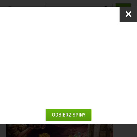
Ranking
Kasyn
✕
KASYNO ONLINE
BONUSY KASYNOWE
PROMOCJE SPINIA
2020 free spinów co dwa dni w loteri w
kasynie Spinia
ODBIERZ SPINY