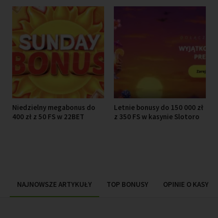
Niedzielny megabonus do
Letnie bonusy do 150 000 zł
400 zł z 50 FS w 22BET
z 350 FS w kasynie Slotoro
NAJNOWSZE ARTYKUŁY
TOP BONUSY
OPINIE O KASYN