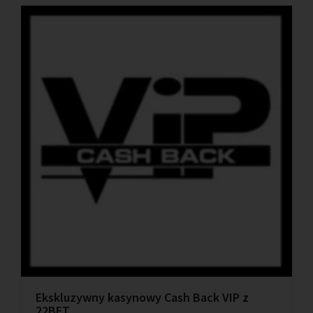
Ekskluzywny kasynowy Cash Back VIP z
22BET