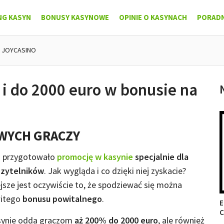
NG KASYN
BONUSY KASYNOWE
OPINIE O KASYNACH
PORADN
 JOYCASINO
 do 2000 euro w bonusie na
OWYCH GRACZY
o przygotowało
promocję w kasynie
specjalnie dla
czytelników
. Jak wygląda i co dzięki niej zyskacie?
jsze jest oczywiście to, że spodziewać się można
itego
bonusu powitalnego
.
E
C
synie odda graczom
aż 200% do 2000 euro
, ale również