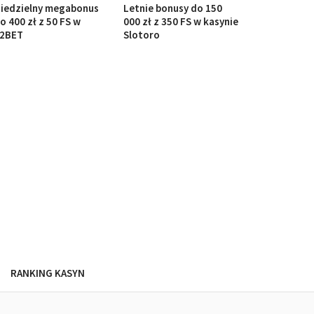
iedzielny megabonus
Letnie bonusy do 150
o 400 zł z 50 FS w
000 zł z 350 FS w kasynie
2BET
Slotoro
RANKING KASYN