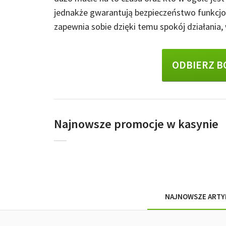
jednakże gwarantują bezpieczeństwo funkcjo
zapewnia sobie dzięki temu spokój działania,
ODBIERZ B
Najnowsze promocje w kasynie
NAJNOWSZE ARTY