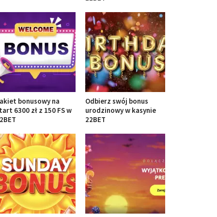
akiet bonusowy na
Odbierz swój bonus
tart 6300 zł z 150 FS w
urodzinowy w kasynie
2BET
22BET