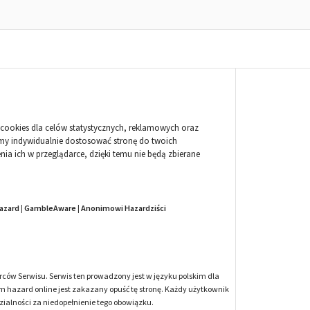
i cookies dla celów statystycznych, reklamowych oraz
my indywidualnie dostosować stronę do twoich
ia ich w przeglądarce, dzięki temu nie będą zbierane
azard
|
GambleAware
|
Anonimowi Hazardziści
ców Serwisu. Serwis ten prowadzony jest w języku polskim dla
m hazard online jest zakazany opuść tę stronę. Każdy użytkownik
zialności za niedopełnienie tego obowiązku.