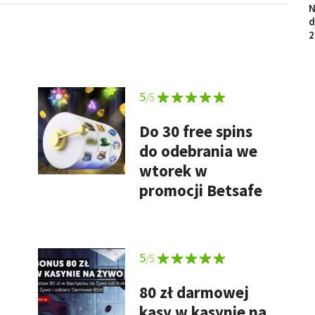
N
d
2
5
/5
Do 30 free spins
do odebrania we
wtorek w
promocji Betsafe
5
/5
80 zł darmowej
kasy w kasynie na