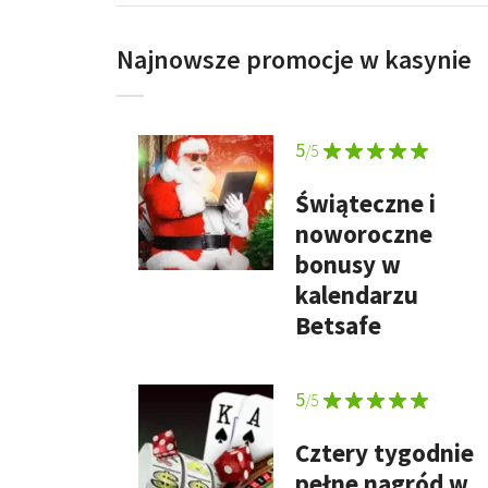
Najnowsze promocje w kasynie
5
/5
Świąteczne i
noworoczne
bonusy w
kalendarzu
Betsafe
5
/5
Cztery tygodnie
pełne nagród w