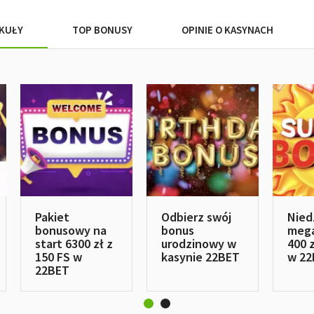
KUŁY
TOP BONUSY
OPINIE O KASYNACH
Pakiet
Odbierz swój
Nied
bonusowy na
bonus
mega
start 6300 zł z
urodzinowy w
400 z
150 FS w
kasynie 22BET
w 22
22BET