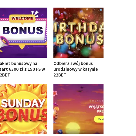
akiet bonusowy na
Odbierz swój bonus
tart 6300 zł z 150 FS w
urodzinowy w kasynie
2BET
22BET