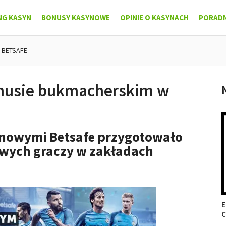
NG KASYN
BONUSY KASYNOWE
OPINIE O KASYNACH
PORADN
 BETSAFE
onusie bukmacherskim w
nowymi Betsafe przygotowało
wych graczy w zakładach
E
C