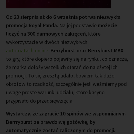
Od 23 sierpnia aż do 6 września potrwa niezwykła
promocja Royal Panda.
Na jej podstawie
możecie
liczyć na 300 darmowych zakręceń
, które
wykorzystacie w dwóch niezwykłych
automatach online
.
Berryburst oraz Berryburst MAX
to gry, które dopiero pojawiły się na rynku, co oznacza,
że marka dołoży wszelkich starań do należytej ich
promocji. To się zresztą udało, bowiem tak dużo
obrotów to rzadkość, szczególnie jeśli weźmiemy pod
uwagę proste warunki udziału, które kasyno
przypisało do przedsięwzięcia.
Wystarczy, że zagracie 10 spinów we wspomnianym
Berrryburst za prawdziwą gotówkę, by
automatycznie zostać zaliczonym do promocji.