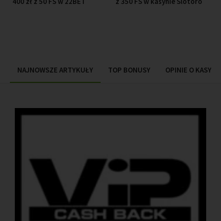
400 zł z 50 FS w 22BET
z 350 FS w kasynie Slotoro
NAJNOWSZE ARTYKUŁY
TOP BONUSY
OPINIE O KASYN