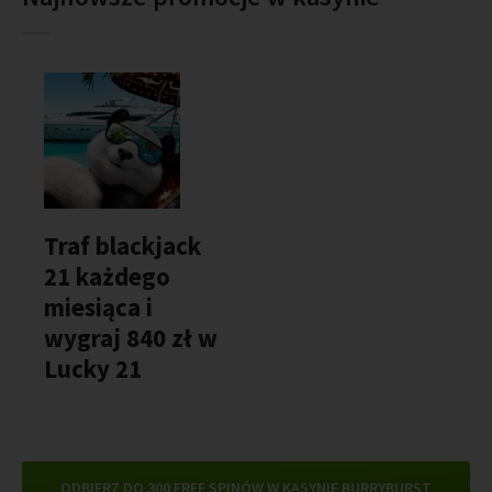
Traf blackjack
21 każdego
miesiąca i
wygraj 840 zł w
Lucky 21
ODBIERZ DO 300 FREE SPINÓW W KASYNIE BURRYBURST