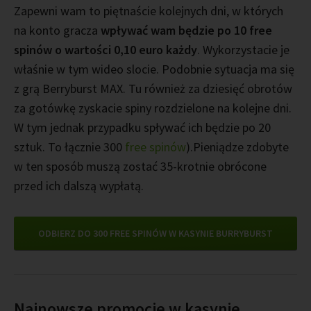
Zapewni wam to piętnaście kolejnych dni, w których
na konto gracza
wpływać wam będzie po 10 free
spinów o wartości 0,10 euro każdy
. Wykorzystacie je
właśnie w tym wideo slocie. Podobnie sytuacja ma się
z grą Berryburst MAX. Tu również za dziesięć obrotów
za gotówkę zyskacie spiny rozdzielone na kolejne dni.
W tym jednak przypadku spływać ich będzie po 20
sztuk. To łącznie 300
free spinów
).Pieniądze zdobyte
w ten sposób muszą zostać 35-krotnie obrócone
przed ich dalszą wypłatą.
ODBIERZ DO 300 FREE SPINÓW W KASYNIE BURRYBURST
Najnowsze promocje w kasynie