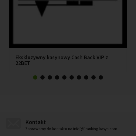
Ekskluzywny kasynowy Cash Back VIP z
22BET
Kontakt
Zapraszamy do kontaktu na info[@]ranking-kasyn.com