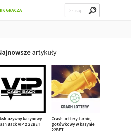
IK GRACZA
✕
Najnowsze
artykuły
kskluzywny kasynowy
Crash lottery turniej
ash Back VIP z 22BET
gotówkowy w kasynie
22BET