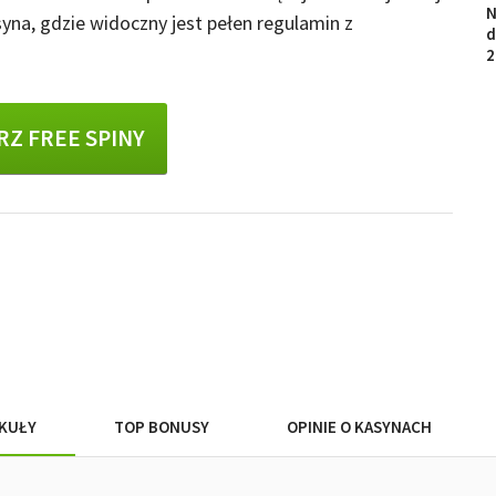
N
yna, gdzie widoczny jest pełen regulamin z
d
2
RZ FREE SPINY
KUŁY
TOP BONUSY
OPINIE O KASYNACH