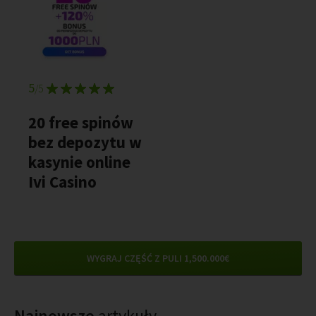
5
/5
20 free spinów
bez depozytu w
kasynie online
Ivi Casino
WYGRAJ CZĘŚĆ Z PULI 1,500.000€
Najnowsze
artykuły