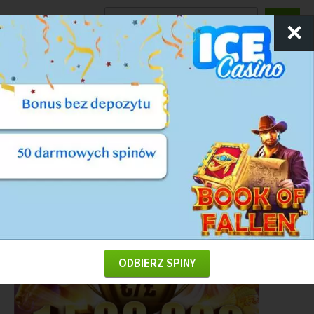
Ranking
Kasyn
✕
KASYNO ONLINE
BONUSY KASYNOWE
PROMOCJE IVI CASI
€1,500,000 do podziału w turnieju
Pragmatic Play w IviCasino
ODBIERZ SPINY