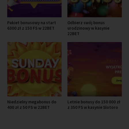
Pakiet bonusowy na start
Odbierz swój bonus
6300 zł z 150 FS w 22BET
urodzinowy w kasynie
22BET
Niedzielny megabonus do
Letnie bonusy do 150 000 zł
400 zł z 50 FS w 22BET
z 350 FS w kasynie Slotoro