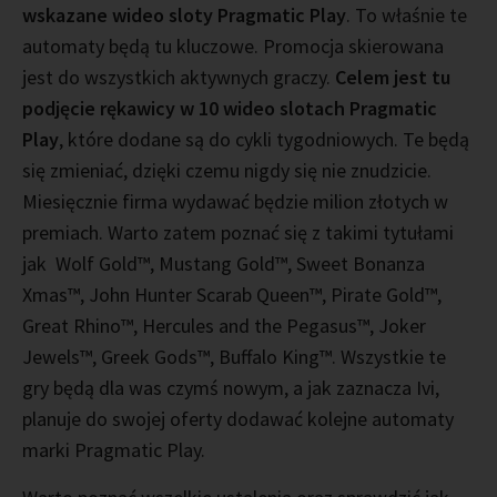
wskazane wideo sloty Pragmatic Play
. To właśnie te
automaty będą tu kluczowe. Promocja skierowana
jest do wszystkich aktywnych graczy.
Celem jest tu
podjęcie rękawicy w 10 wideo slotach Pragmatic
Play
, które dodane są do cykli tygodniowych. Te będą
się zmieniać, dzięki czemu nigdy się nie znudzicie.
Miesięcznie firma wydawać będzie milion złotych w
premiach. Warto zatem poznać się z takimi tytułami
jak Wolf Gold™, Mustang Gold™, Sweet Bonanza
Xmas™, John Hunter Scarab Queen™, Pirate Gold™,
Great Rhino™, Hercules and the Pegasus™, Joker
Jewels™, Greek Gods™, Buffalo King™. Wszystkie te
gry będą dla was czymś nowym, a jak zaznacza Ivi,
planuje do swojej oferty dodawać kolejne automaty
marki Pragmatic Play.