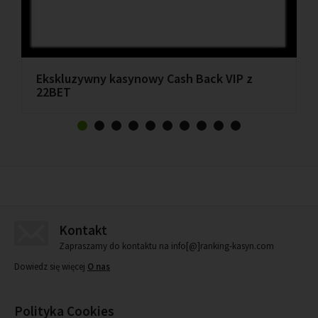
Ekskluzywny kasynowy Cash Back VIP z
22BET
Kontakt
Zapraszamy do kontaktu na info[@]ranking-kasyn.com
Dowiedz się więcej
O nas
Polityka Cookies