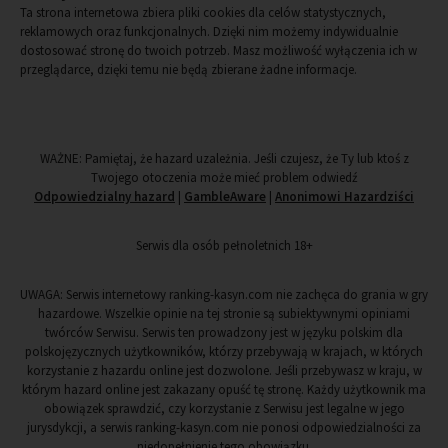
Ta strona internetowa zbiera pliki cookies dla celów statystycznych,
reklamowych oraz funkcjonalnych. Dzięki nim możemy indywidualnie
dostosować stronę do twoich potrzeb. Masz możliwość wyłączenia ich w
przeglądarce, dzięki temu nie będą zbierane żadne informacje.
WAŻNE: Pamiętaj, że hazard uzależnia. Jeśli czujesz, że Ty lub ktoś z
Twojego otoczenia może mieć problem odwiedź
Odpowiedzialny hazard
|
GambleAware
|
Anonimowi Hazardziści
Serwis dla osób pełnoletnich 18+
UWAGA: Serwis internetowy ranking-kasyn.com nie zachęca do grania w gry
hazardowe. Wszelkie opinie na tej stronie są subiektywnymi opiniami
twórców Serwisu. Serwis ten prowadzony jest w języku polskim dla
polskojęzycznych użytkowników, którzy przebywają w krajach, w których
korzystanie z hazardu online jest dozwolone. Jeśli przebywasz w kraju, w
którym hazard online jest zakazany opuść tę stronę. Każdy użytkownik ma
obowiązek sprawdzić, czy korzystanie z Serwisu jest legalne w jego
jurysdykcji, a serwis ranking-kasyn.com nie ponosi odpowiedzialności za
niedopełnienie tego obowiązku.