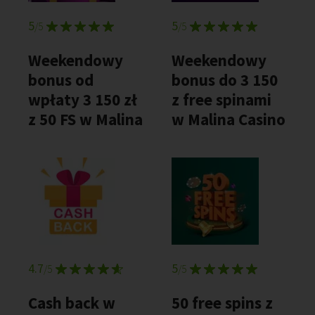
5
5
/5
/5
Weekendowy
Weekendowy
bonus od
bonus do 3 150
wpłaty 3 150 zł
z free spinami
z 50 FS w Malina
w Malina Casino
4.7
5
/5
/5
Cash back w
50 free spins z