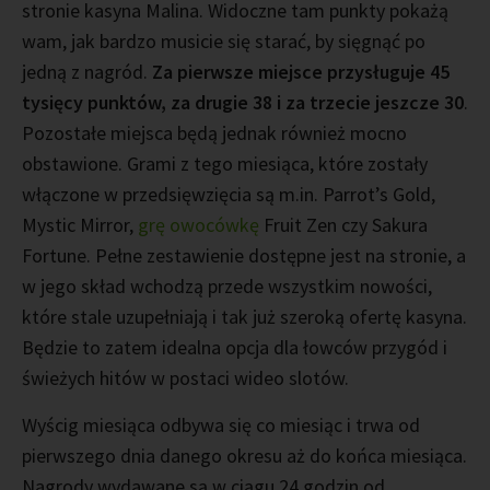
stronie kasyna Malina. Widoczne tam punkty pokażą
wam, jak bardzo musicie się starać, by sięgnąć po
jedną z nagród.
Za pierwsze miejsce przysługuje 45
tysięcy punktów, za drugie 38 i za trzecie jeszcze 30
.
Pozostałe miejsca będą jednak również mocno
obstawione. Grami z tego miesiąca, które zostały
włączone w przedsięwzięcia są m.in. Parrot’s Gold,
Mystic Mirror,
grę owocówkę
Fruit Zen czy Sakura
Fortune. Pełne zestawienie dostępne jest na stronie, a
w jego skład wchodzą przede wszystkim nowości,
które stale uzupełniają i tak już szeroką ofertę kasyna.
Będzie to zatem idealna opcja dla łowców przygód i
świeżych hitów w postaci wideo slotów.
Wyścig miesiąca odbywa się co miesiąc i trwa od
pierwszego dnia danego okresu aż do końca miesiąca.
Nagrody wydawane są w ciągu 24 godzin od