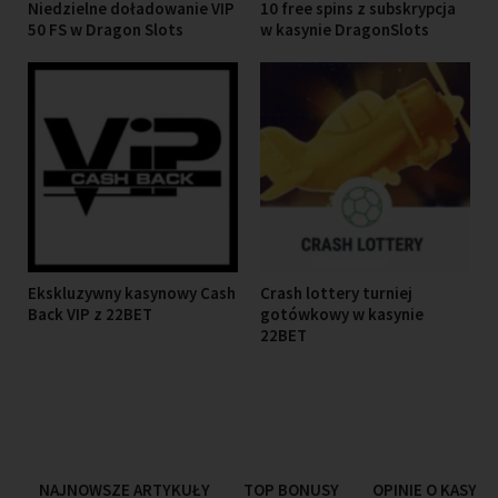
Niedzielne doładowanie VIP
10 free spins z subskrypcja
50 FS w Dragon Slots
w kasynie DragonSlots
Ekskluzywny kasynowy Cash
Crash lottery turniej
Back VIP z 22BET
gotówkowy w kasynie
22BET
NAJNOWSZE ARTYKUŁY
TOP BONUSY
OPINIE O KASYN