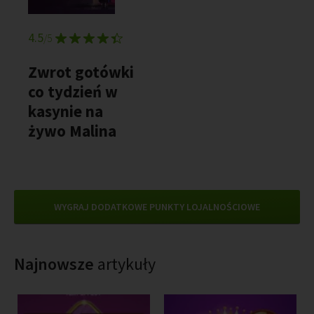
4.5
/5
Zwrot gotówki
co tydzień w
kasynie na
żywo Malina
WYGRAJ DODATKOWE PUNKTY LOJALNOŚCIOWE
Najnowsze
artykuły