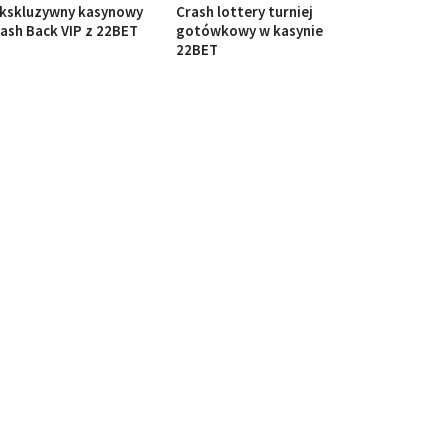
kskluzywny kasynowy
Crash lottery turniej
ash Back VIP z 22BET
gotówkowy w kasynie
22BET