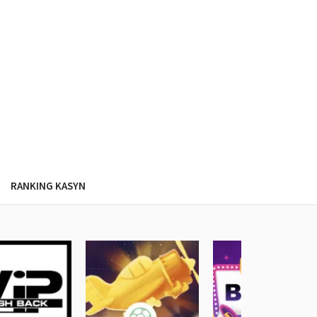
RANKING KASYN