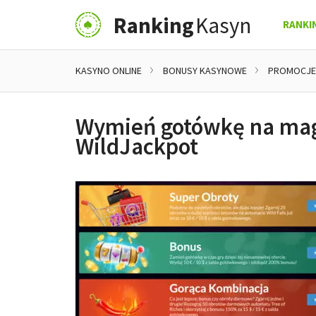
Ranking
Kasyn
RANKI
KASYNO ONLINE
BONUSY KASYNOWE
PROMOCJE
Wymień gotówkę na mag
WildJackpot