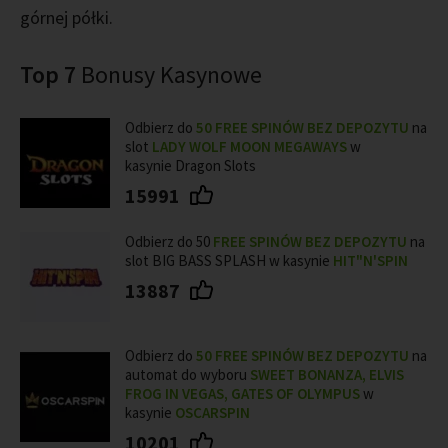
górnej półki.
Top 7
Bonusy Kasynowe
Odbierz do
50 FREE SPINÓW BEZ DEPOZYTU
na
slot
LADY WOLF MOON MEGAWAYS
w
kasynie Dragon Slots
15991
Odbierz do 50
FREE SPINÓW BEZ DEPOZYTU
na
slot BIG BASS SPLASH w kasynie
HIT"N'SPIN
13887
Odbierz do
50
FREE SPINÓW BEZ DEPOZYTU
na
automat do wyboru
SWEET BONANZA, ELVIS
FROG IN VEGAS, GATES OF OLYMPUS
w
kasynie
OSCARSPIN
10201