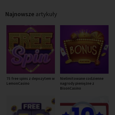
Najnowsze
artykuły
75 free spins z depozytem w
Nielimitowane codzienne
LemonCasino
nagrody pieniężne z
BisonCasino