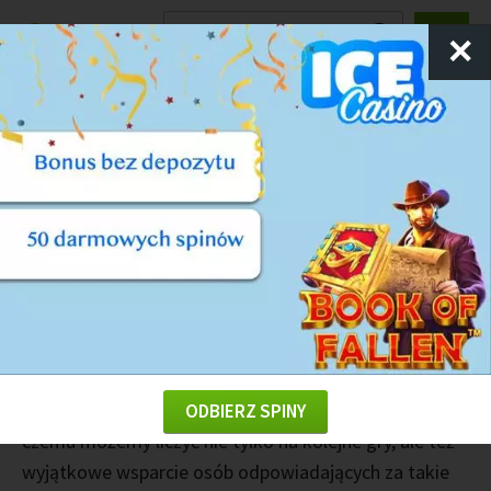
Ranking
Kasyn
✕
Wygraj Rolexa w konkursie na
screenshot od Pragmatic Play
Gracze z jednej strony oczekują coraz więcej, z drugiej,
niechętnie dają coś od siebie. Wygląda na to, że
Pragmatic Play
, świetnie to rozumie.
Studio
deweloperskie należy do najpopularniejszych na
świecie
. Nic zatem dziwnego, że ich automaty lądują
coraz częściej u najlepszych kasyn sieciowych.
Popularność wpływa na wzrost zaangażowania, dzięki
ODBIERZ SPINY
czemu możemy liczyć nie tylko na kolejne gry, ale też
wyjątkowe wsparcie osób odpowiadających za takie