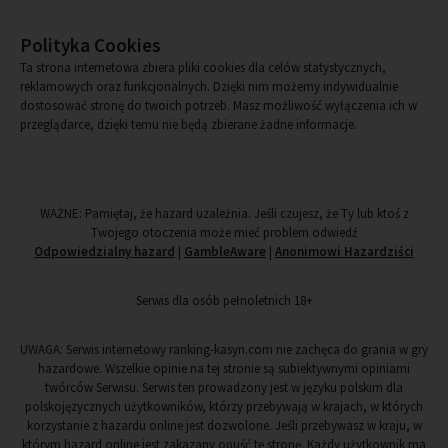
Polityka Cookies
Ta strona internetowa zbiera pliki cookies dla celów statystycznych,
reklamowych oraz funkcjonalnych. Dzięki nim możemy indywidualnie
dostosować stronę do twoich potrzeb. Masz możliwość wyłączenia ich w
przeglądarce, dzięki temu nie będą zbierane żadne informacje.
WAŻNE: Pamiętaj, że hazard uzależnia. Jeśli czujesz, że Ty lub ktoś z
Twojego otoczenia może mieć problem odwiedź
Odpowiedzialny hazard
|
GambleAware
|
Anonimowi Hazardziści
Serwis dla osób pełnoletnich 18+
UWAGA: Serwis internetowy ranking-kasyn.com nie zachęca do grania w gry
hazardowe. Wszelkie opinie na tej stronie są subiektywnymi opiniami
twórców Serwisu. Serwis ten prowadzony jest w języku polskim dla
polskojęzycznych użytkowników, którzy przebywają w krajach, w których
korzystanie z hazardu online jest dozwolone. Jeśli przebywasz w kraju, w
którym hazard online jest zakazany opuść tę stronę. Każdy użytkownik ma