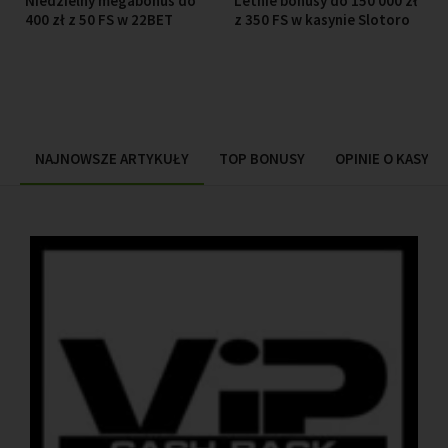
Niedzielny megabonus do
Letnie bonusy do 150 000 zł
400 zł z 50 FS w 22BET
z 350 FS w kasynie Slotoro
NAJNOWSZE ARTYKUŁY
TOP BONUSY
OPINIE O KASYN