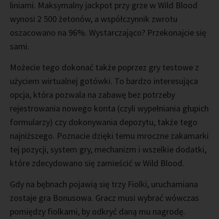
liniami. Maksymalny jackpot przy grze w Wild Blood
wynosi 2 500 żetonów, a współczynnik zwrotu
oszacowano na 96%. Wystarczająco? Przekonajcie się
sami.
Możecie tego dokonać także poprzez gry testowe z
użyciem wirtualnej gotówki. To bardzo interesująca
opcja, która pozwala na zabawę bez potrzeby
rejestrowania nowego konta (czyli wypełniania głupich
formularzy) czy dokonywania depozytu, także tego
najniższego. Poznacie dzięki temu mroczne zakamarki
tej pozycji, system gry, mechanizm i wszelkie dodatki,
które zdecydowano się zamieścić w Wild Blood.
Gdy na bębnach pojawią się trzy Fiolki, uruchamiana
zostaje gra Bonusowa. Gracz musi wybrać wówczas
pomiędzy fiolkami, by odkryć daną mu nagrodę.