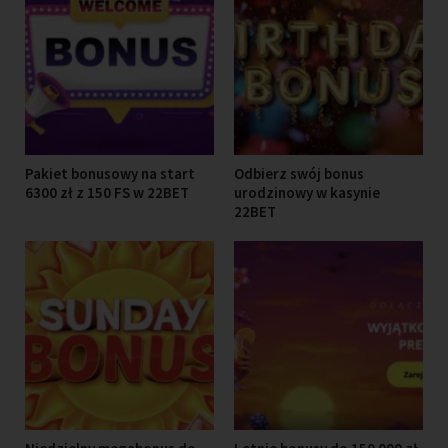
Pakiet bonusowy na start
Odbierz swój bonus
6300 zł z 150 FS w 22BET
urodzinowy w kasynie
22BET