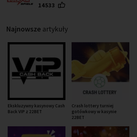
14533
Najnowsze
artykuły
Ekskluzywny kasynowy Cash
Crash lottery turniej
Back VIP z 22BET
gotówkowy w kasynie
22BET