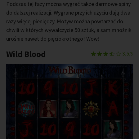
Podczas tej fazy można wygrać także darmowe spiny
do dalszej realizacji. Wygrane przy ich użyciu dają dwa
razy więcej pieniędzy. Motyw można powtarzać do
chwili w których wywalczycie 50 sztuk, a sam mnożnik
urośnie nawet do pięciokrotnego! Wow!
Wild Blood
3.5
/5