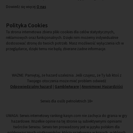
Dowiedz się więcej
O nas
Polityka Cookies
Ta strona internetowa zbiera pliki cookies dla celów statystycznych,
reklamowych oraz funkcjonalnych. Dzięki nim możemy indywidualnie
dostosować stronę do twoich potrzeb. Masz możliwość wyłączenia ich w
przeglądarce, dzięki temu nie będą zbierane żadne informacje.
WAŻNE: Pamiętaj, że hazard uzależnia. Jeśli czujesz, że Ty lub ktoś z
Twojego otoczenia może mieć problem odwiedź
Odpowiedzialny hazard
|
GambleAware
|
Anonimowi Hazardziści
Serwis dla osób pełnoletnich 18+
UWAGA: Serwis internetowy ranking-kasyn.com nie zachęca do grania w gry
hazardowe. Wszelkie opinie na tej stronie są subiektywnymi opiniami
twórców Serwisu. Serwis ten prowadzony jest w języku polskim dla
polskojęzycznych użytkowników, którzy przebywają w krajach, w których