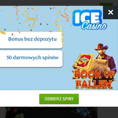
Ranking
Kasyn
✕
KASYNO ONLINE
BONUSY KASYNOWE
PROMOCJE ALF CAS
Weekend z bonusem 50% + 50 free
spin w Alfcasino
ODBIERZ SPINY