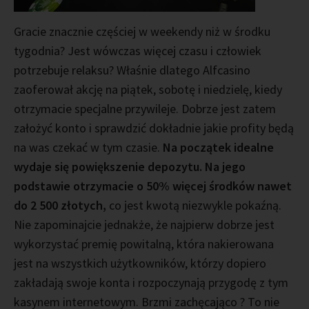
Gracie znacznie częściej w weekendy niż w środku
tygodnia? Jest wówczas więcej czasu i człowiek
potrzebuje relaksu? Właśnie dlatego Alfcasino
zaoferował akcję na piątek, sobotę i niedzielę, kiedy
otrzymacie specjalne przywileje. Dobrze jest zatem
założyć konto i sprawdzić dokładnie jakie profity będą
na was czekać w tym czasie.
Na początek idealne
wydaje się powiększenie depozytu. Na jego
podstawie otrzymacie o 50% więcej środków nawet
do 2 500 złotych,
co jest kwotą niezwykle pokaźną.
Nie zapominajcie jednakże, że najpierw dobrze jest
wykorzystać premię powitalną, która nakierowana
jest na wszystkich użytkowników, którzy dopiero
zakładają swoje konta i rozpoczynają przygodę z tym
kasynem internetowym. Brzmi zachęcająco ? To nie