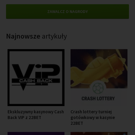
ZAWALCZ O NAGRODY
Najnowsze
artykuły
Ekskluzywny kasynowy Cash
Crash lottery turniej
Back VIP z 22BET
gotówkowy w kasynie
22BET