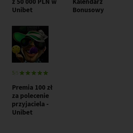
z 50 000 PLN w
Kalendarz
Unibet
Bonusowy
5
/5
Premia 100 zł
za polecenie
przyjaciela -
Unibet