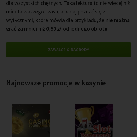
dla wszystkich chętnych. Taka lektura to nie więcej niż
minuta waszego czasu, a lepiej poznać się z
wytycznymi, które mówią dla przykładu, że
nie można
grać za mniej niż 0,50 zł od jednego obrotu
.
ZAWALCZ O NAGRODY
Najnowsze promocje w kasynie