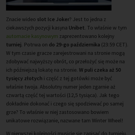
Znacie wideo
slot Ice Joker
? Jest to jedna z
ciekawszych pozycji kasyna
Unibet
. To właśnie w tym
automacie kasynowym
zaprezentowano kolejny
turniej
. Potrwa on
do 29-go października
(23:59 CET).
W tym czasie gracze zarejestrowani na stronie mogą
zdobywać najwyższy obrót, co przełożyć się może na
ich późniejszą lokatę na stronie.
W puli czeka aż 50
tysięcy złotych
i część z tej gotówki może być
właśnie twoja. Absolutny numer jeden zgarnie aż
czwartą część tej wartości (12,5 tysiąca). Jak tego
dokładnie dokonać i czego się spodziewać po samej
grze? To właśnie w niej zastosowano bowiem
unikatowe rozwiązanie, nazwane tam Winter Wheel!
W pierwszej kolejności musicie się zapisać do turnieju.