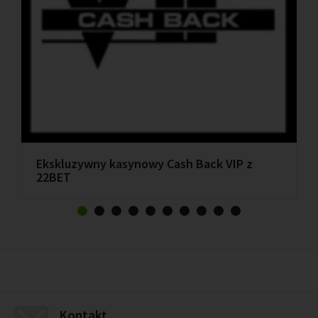
Ekskluzywny kasynowy Cash Back VIP z
22BET
Kontakt