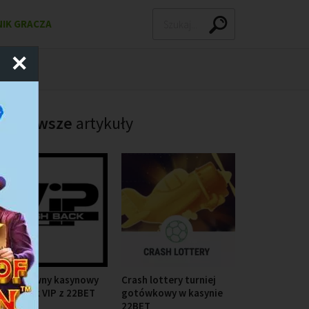
IK GRACZA
✕
Najnowsze
artykuły
kskluzywny kasynowy
Crash lottery turniej
ash Back VIP z 22BET
gotówkowy w kasynie
22BET