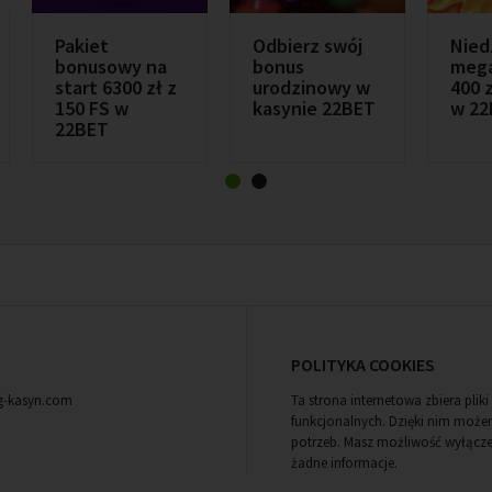
Pakiet
Odbierz swój
Nied
bonusowy na
bonus
mega
start 6300 zł z
urodzinowy w
400 z
150 FS w
kasynie 22BET
w 22
22BET
POLITYKA COOKIES
g-kasyn.com
Ta strona internetowa zbiera plik
funkcjonalnych. Dzięki nim może
potrzeb. Masz możliwość wyłączen
żadne informacje.