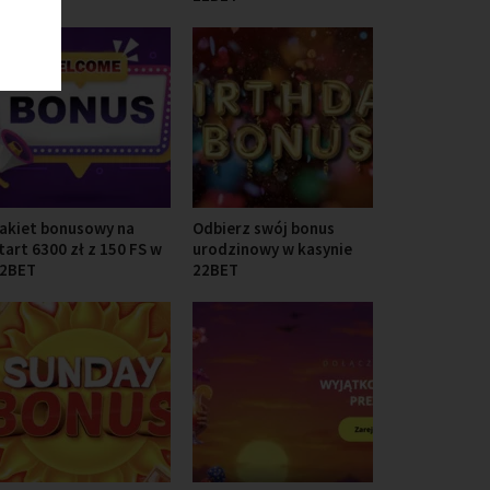
akiet bonusowy na
Odbierz swój bonus
tart 6300 zł z 150 FS w
urodzinowy w kasynie
2BET
22BET