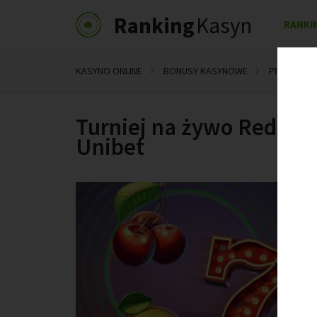
Ranking
Kasyn
RANKI
KASYNO ONLINE
BONUSY KASYNOWE
PROMOCJE 
Turniej na żywo Red Hot
Unibet