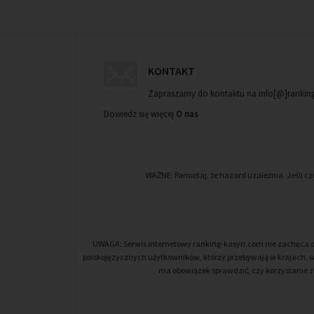
KONTAKT
Zapraszamy do kontaktu na info[@]rankin
Dowiedz się więcej
O nas
WAŻNE: Pamiętaj, że hazard uzależnia. Jeśli c
UWAGA: Serwis internetowy ranking-kasyn.com nie zachęca do 
polskojęzycznych użytkowników, którzy przebywają w krajach, w 
ma obowiązek sprawdzić, czy korzystanie z 