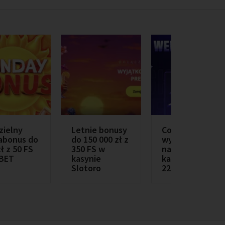
zielny
Letnie bonusy
Cotygodniowy
bonus do
do 150 000 zł z
wyścig o
ł z 50 FS
350 FS w
nagrody w
BET
kasynie
kasynie online
Slotoro
22Bet