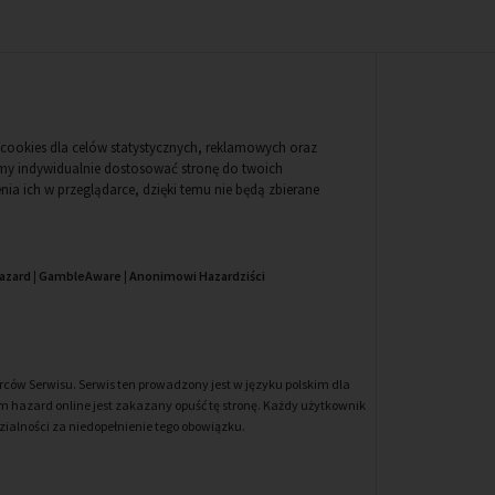
i cookies dla celów statystycznych, reklamowych oraz
my indywidualnie dostosować stronę do twoich
ia ich w przeglądarce, dzięki temu nie będą zbierane
azard
|
GambleAware
|
Anonimowi Hazardziści
ców Serwisu. Serwis ten prowadzony jest w języku polskim dla
m hazard online jest zakazany opuść tę stronę. Każdy użytkownik
zialności za niedopełnienie tego obowiązku.