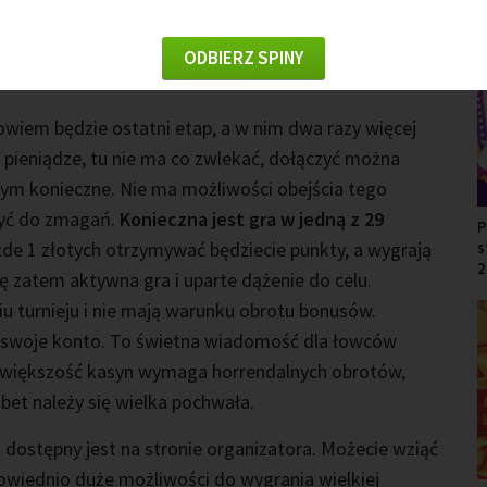
zwłaszcza, że
wygrać możecie nawet 50 tysięcy
złotych, a łączna pula przed końcem stycznia
ODBIERZ SPINY
wiem będzie ostatni etap, a w nim dwa razy więcej
pieniądze, tu nie ma co zwlekać, dołączyć można
tym konieczne. Nie ma możliwości obejścia tego
zyć do zmagań.
Konieczna jest gra w jedną z 29
P
s
żde 1 złotych otrzymywać będziecie punkty, a wygrają
2
 się zatem aktywna gra i uparte dążenie do celu.
u turnieju i nie mają warunku obrotu bonusów.
na swoje konto. To świetna wiadomość dla łowców
że większość kasyn wymaga horrendalnych obrotów,
ibet należy się wielka pochwała.
dostępny jest na stronie organizatora. Możecie wziąć
owiednio duże możliwości do wygrania wielkiej