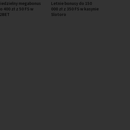
iedzielny megabonus
Letnie bonusy do 150
o 400 zł z 50 FS w
000 zł z 350 FS w kasynie
2BET
Slotoro