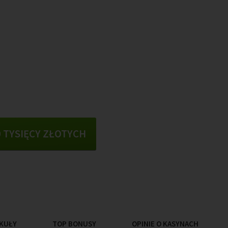
 TYSIĘCY ZŁOTYCH
KUŁY
TOP BONUSY
OPINIE O KASYNACH