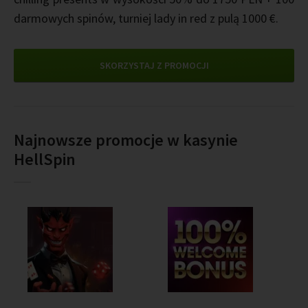
darmowych spinów, turniej lady in red z pulą 1000 €.
SKORZYSTAJ Z PROMOCJI
Najnowsze promocje w kasynie
HellSpin