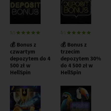
5
5
/5
/5
💰 Bonus z
💰 Bonus z
czwartym
trzecim
depozytem do 4
depozytem 30%
500 zł w
do 4 500 zł w
HellSpin
HellSpin