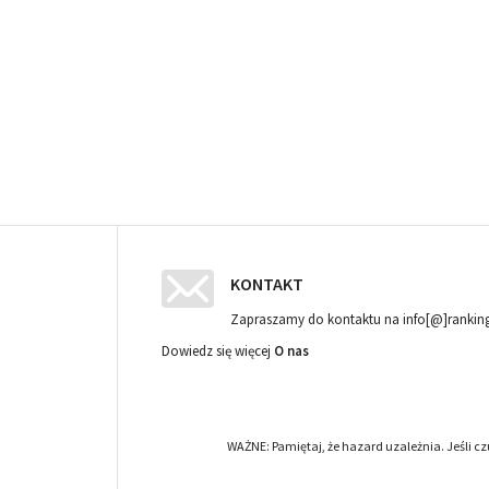
KONTAKT
Zapraszamy do kontaktu na info[@]rankin
Dowiedz się więcej
O nas
WAŻNE: Pamiętaj, że hazard uzależnia. Jeśli c