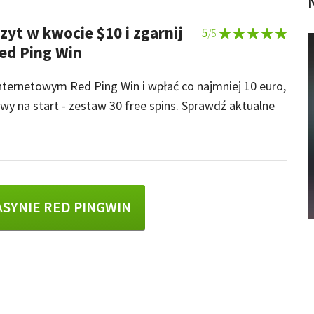
zyt w kwocie $10 i zgarnij
5
/5
ed Ping Win
internetowym Red Ping Win i wpłać co najmniej 10 euro,
y na start - zestaw 30 free spins. Sprawdź aktualne
ASYNIE RED PINGWIN