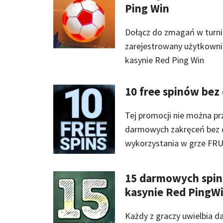
Ping Win
Dołącz do zmagań w turni
zarejestrowany użytkowni
kasynie Red Ping Win
10 free spinów be
Tej promocji nie można pr
darmowych zakręceń bez d
wykorzystania w grze FR
15 darmowych spin
kasynie Red PingW
Każdy z graczy uwielbia d