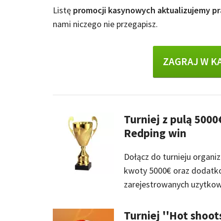
Listę
promocji kasynowych aktualizujemy pr
nami niczego nie przegapisz.
ZAGRAJ W K
Turniej z pulą 5000
Redping win
Dołącz do turnieju organi
kwoty 5000€ oraz dodatko
zarejestrowanych uzytko
Turniej ''Hot shoot