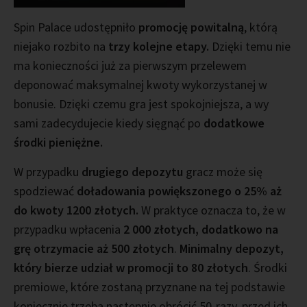
Spin Palace udostępniło
promocję powitalną
, którą
niejako rozbito na
trzy kolejne etapy.
Dzięki temu nie
ma konieczności już za pierwszym przelewem
deponować maksymalnej kwoty wykorzystanej w
bonusie. Dzięki czemu gra jest spokojniejsza, a wy
sami zadecydujecie kiedy sięgnąć po
dodatkowe
środki pieniężne.
W przypadku
drugiego depozytu
gracz może się
spodziewać
doładowania powiększonego o 25% aż
do kwoty 1200 złotych.
W praktyce oznacza to, że w
przypadku wpłacenia
2 000 złotych, dodatkowo na
grę otrzymacie aż 500 złotych
.
Minimalny depozyt,
który bierze udział w promocji to 80 złotych
. Środki
premiowe, które zostaną przyznane na tej podstawie
koniecznie trzeba następnie obrócić 50-razy, przed ich