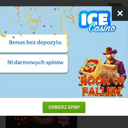
Ranking
Kasyn
✕
KASYNO ONLINE
BONUSY KASYNOWE
PROMOCJE SPINPAL
Spin Palace - do 1200zł w bonusie od
drugiej wpłaty
Reload bonus o wartości 25%
dodatkowej kasy za free
ODBIERZ SPINY