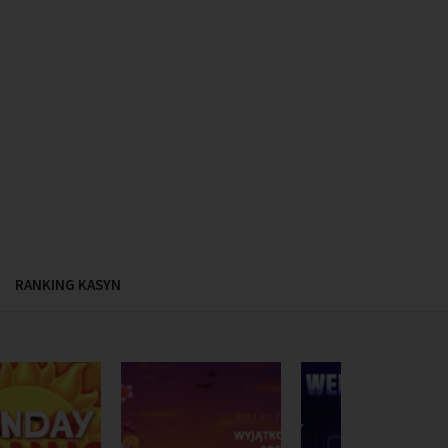
RANKING KASYN