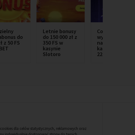
zielny
Letnie bonusy
Cotygodniowy
bonus do
do 150 000 zł z
wyścig o
ł z 50 FS
350 FS w
nagrody w
BET
kasynie
kasynie online
Slotoro
22Bet
i cookies dla celów statystycznych, reklamowych oraz
my indywidualnie dostosować stronę do twoich