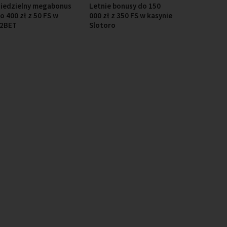
iedzielny megabonus
Letnie bonusy do 150
o 400 zł z 50 FS w
000 zł z 350 FS w kasynie
2BET
Slotoro