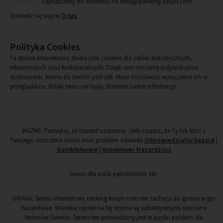
Zapraszamy do kontaktu na info[@]ranking-kasyn.com
Dowiedz się więcej
O nas
Polityka Cookies
Ta strona internetowa zbiera pliki cookies dla celów statystycznych,
reklamowych oraz funkcjonalnych. Dzięki nim możemy indywidualnie
dostosować stronę do twoich potrzeb. Masz możliwość wyłączenia ich w
przeglądarce, dzięki temu nie będą zbierane żadne informacje.
WAŻNE: Pamiętaj, że hazard uzależnia. Jeśli czujesz, że Ty lub ktoś z
Twojego otoczenia może mieć problem odwiedź
Odpowiedzialny hazard
|
GambleAware
|
Anonimowi Hazardziści
Serwis dla osób pełnoletnich 18+
UWAGA: Serwis internetowy ranking-kasyn.com nie zachęca do grania w gry
hazardowe. Wszelkie opinie na tej stronie są subiektywnymi opiniami
twórców Serwisu. Serwis ten prowadzony jest w języku polskim dla