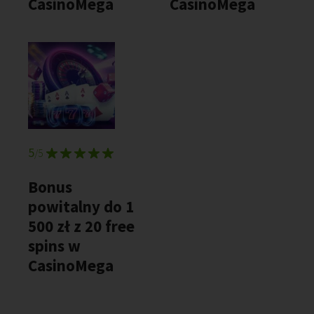
CasinoMega
CasinoMega
5
/5
Bonus
powitalny do 1
500 zł z 20 free
spins w
CasinoMega