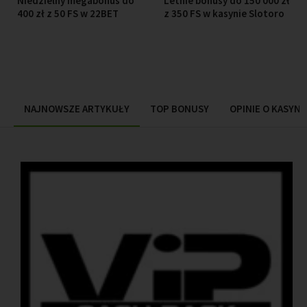
Niedzielny megabonus do
Letnie bonusy do 150 000 zł
400 zł z 50 FS w 22BET
z 350 FS w kasynie Slotoro
NAJNOWSZE ARTYKUŁY
TOP BONUSY
OPINIE O KASYN