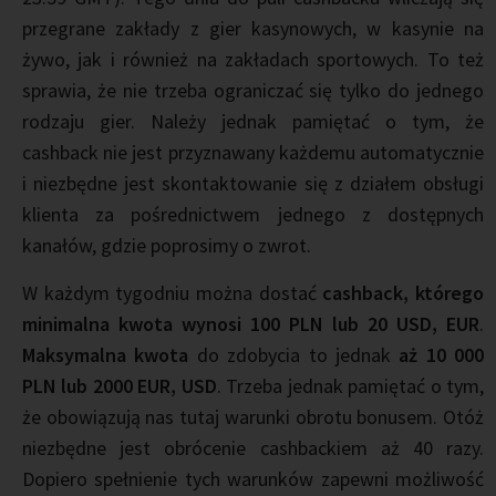
przegrane zakłady z gier kasynowych, w kasynie na
żywo, jak i również na zakładach sportowych. To też
sprawia, że nie trzeba ograniczać się tylko do jednego
rodzaju gier. Należy jednak pamiętać o tym, że
cashback nie jest przyznawany każdemu automatycznie
i niezbędne jest skontaktowanie się z działem obsługi
klienta za pośrednictwem jednego z dostępnych
kanałów, gdzie poprosimy o zwrot.
W każdym tygodniu można dostać
cashback, którego
minimalna kwota wynosi 100 PLN lub 20 USD, EUR
.
Maksymalna kwota
do zdobycia to jednak
aż 10 000
PLN lub 2000 EUR, USD
. Trzeba jednak pamiętać o tym,
że obowiązują nas tutaj warunki obrotu bonusem. Otóż
niezbędne jest obrócenie cashbackiem aż 40 razy.
Dopiero spełnienie tych warunków zapewni możliwość