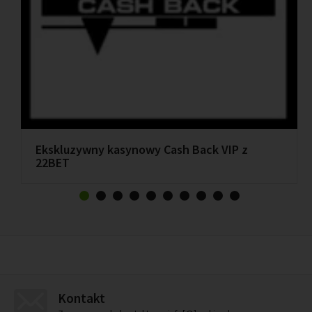
Ekskluzywny kasynowy Cash Back VIP z
22BET
Kontakt