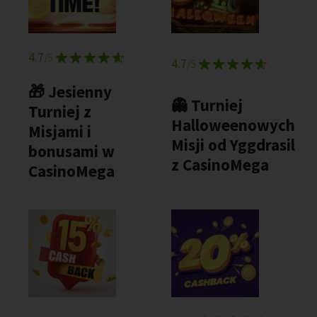
4.7
/5
4.7
/5
🎁 Jesienny
👻 Turniej
Turniej z
Halloweenowych
Misjami i
Misji od Yggdrasil
bonusami w
z CasinoMega
CasinoMega