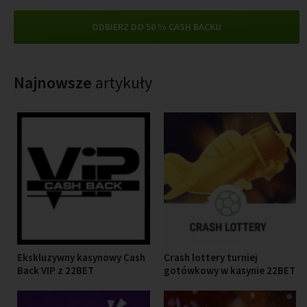
ODBIERZ DO 50 % CASH BACKU
Najnowsze
artykuły
Ekskluzywny kasynowy Cash
Crash lottery turniej
Back VIP z 22BET
gotówkowy w kasynie 22BET