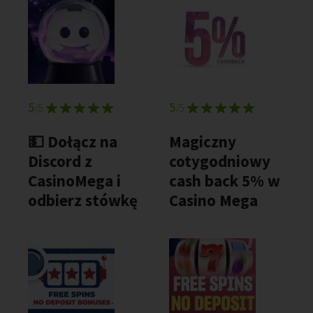
5
5
/5
/5
💵 Dołącz na
Magiczny
Discord z
cotygodniowy
CasinoMega i
cash back 5% w
odbierz stówkę
Casino Mega