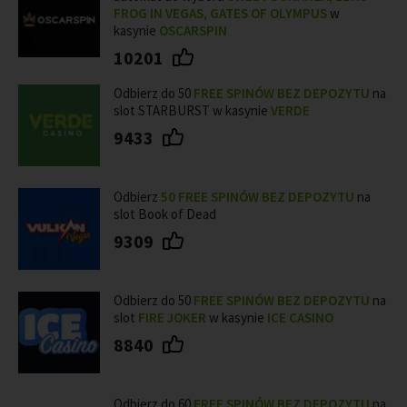
FROG IN VEGAS, GATES OF OLYMPUS
w
kasynie
OSCARSPIN
10201
Odbierz do 50
FREE SPINÓW BEZ DEPOZYTU
na
slot STARBURST w kasynie
VERDE
9433
Odbierz
50 FREE SPINÓW BEZ DEPOZYTU
na
slot Book of Dead
9309
Odbierz do 50
FREE SPINÓW BEZ DEPOZYTU
na
slot
FIRE JOKER
w kasynie
ICE CASINO
8840
Odbierz do 60
FREE SPINÓW BEZ DEPOZYTU
na