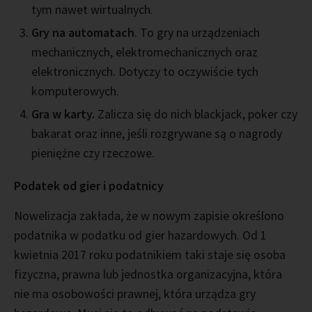
tym nawet wirtualnych.
Gry na automatach
. To gry na urządzeniach
mechanicznych, elektromechanicznych oraz
elektronicznych. Dotyczy to oczywiście tych
komputerowych.
Gra w karty.
Zalicza się do nich blackjack, poker czy
bakarat oraz inne, jeśli rozgrywane są o nagrody
pieniężne czy rzeczowe.
Podatek od gier i podatnicy
Nowelizacja zakłada, że w nowym zapisie określono
podatnika w podatku od gier hazardowych. Od 1
kwietnia 2017 roku podatnikiem taki staje się osoba
fizyczna, prawna lub jednostka organizacyjna, która
nie ma osobowości prawnej, która urządza gry