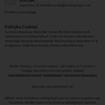
Zapraszamy do kontaktu na info[@]ranking-kasyn.com
Dowiedz się więcej
O nas
Polityka Cookies
Ta strona internetowa zbiera pliki cookies dla celów statystycznych,
reklamowych oraz funkcjonalnych. Dzięki nim możemy indywidualnie
dostosować stronę do twoich potrzeb. Masz możliwość wyłączenia ich w
przeglądarce, dzięki temu nie będą zbierane żadne informacje.
WAŻNE: Pamiętaj, że hazard uzależnia. Jeśli czujesz, że Ty lub ktoś z
Twojego otoczenia może mieć problem odwiedź
Odpowiedzialny hazard
|
GambleAware
|
Anonimowi Hazardziści
Serwis dla osób pełnoletnich 18+
UWAGA: Serwis internetowy ranking-kasyn.com nie zachęca do grania w gry
hazardowe. Wszelkie opinie na tej stronie są subiektywnymi opiniami