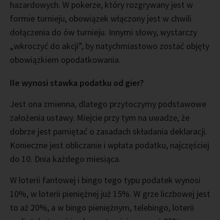
hazardowych. W pokerze, który rozgrywany jest w
formie turnieju, obowiązek włączony jest w chwili
dołączenia do ów turnieju. Innymi słowy, wystarczy
„wkroczyć do akcji”, by natychmiastowo zostać objęty
obowiązkiem opodatkowania.
Ile wynosi stawka podatku od gier?
Jest ona zmienna, dlatego przytoczymy podstawowe
założenia ustawy. Miejcie przy tym na uwadze, że
dobrze jest pamiętać o zasadach składania deklaracji.
Konieczne jest obliczanie i wpłata podatku, najczęściej
do 10. Dnia każdego miesiąca.
W loterii fantowej i bingo tego typu podatek wynosi
10%, w loterii pieniężnej już 15%. W grze liczbowej jest
to aż 20%, a w bingo pieniężnym, telebingo, loterii