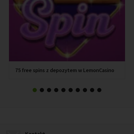
75 free spins z depozytem w LemonCasino
Kontakt