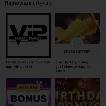
Najnowsze
artykuły
Ekskluzywny kasynowy Cash
Crash lottery turniej
Back VIP z 22BET
gotówkowy w kasynie
22BET