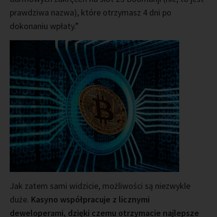
prawdziwa nazwa), które otrzymasz 4 dni po
dokonaniu wpłaty.”
Jak zatem sami widzicie, możliwości są niezwykle
duże.
Kasyno współpracuje z licznymi
deweloperami, dzięki czemu otrzymacie najlepsze