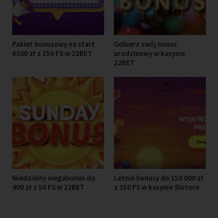
Pakiet bonusowy na start
Odbierz swój bonus
6300 zł z 150 FS w 22BET
urodzinowy w kasynie
22BET
Niedzielny megabonus do
Letnie bonusy do 150 000 zł
400 zł z 50 FS w 22BET
z 350 FS w kasynie Slotoro