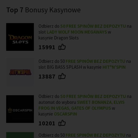
Top 7
Bonusy Kasynowe
Odbierz do
50 FREE SPINÓW BEZ DEPOZYTU
na
slot
LADY WOLF MOON MEGAWAYS
w
kasynie Dragon Slots
15991
Odbierz do 50
FREE SPINÓW BEZ DEPOZYTU
na
slot BIG BASS SPLASH w kasynie
HIT"N'SPIN
13887
Odbierz do
50
FREE SPINÓW BEZ DEPOZYTU
na
automat do wyboru
SWEET BONANZA, ELVIS
FROG IN VEGAS, GATES OF OLYMPUS
w
kasynie
OSCARSPIN
10201
Odbierz do 50
FREE SPINÓW BEZ DEPOZYTU
na