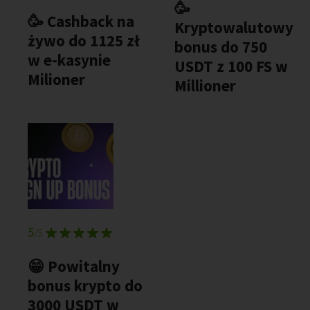
🥳
🥳 Cashback na
Kryptowalutowy
żywo do 1125 zł
bonus do 750
w e-kasynie
USDT z 100 FS w
Milioner
Millioner
5
/5
😁 Powitalny
bonus krypto do
3000 USDT w