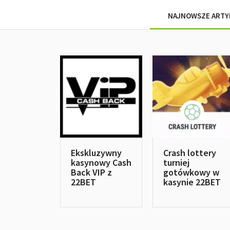
NAJNOWSZE ARTY
Ekskluzywny
Crash lottery
kasynowy Cash
turniej
Back VIP z
gotówkowy w
22BET
kasynie 22BET