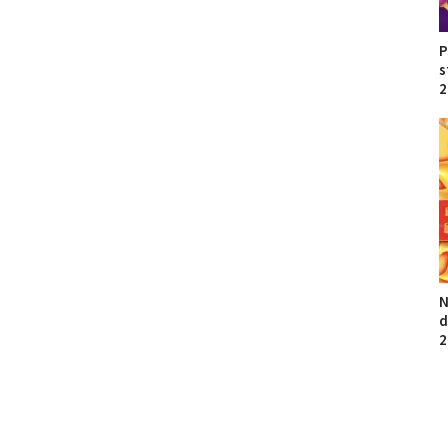
P
s
2
N
d
2