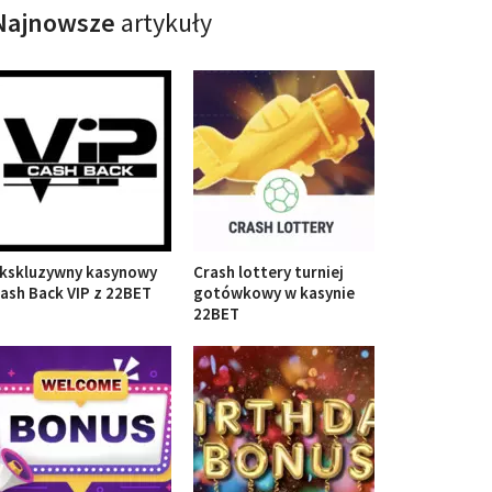
Najnowsze
artykuły
kskluzywny kasynowy
Crash lottery turniej
ash Back VIP z 22BET
gotówkowy w kasynie
22BET