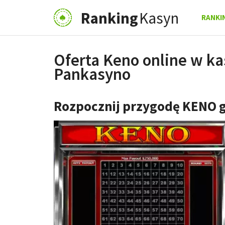
Ranking
Kasyn
RANKI
Oferta Keno online w k
Pankasyno
Rozpocznij przygodę KENO g