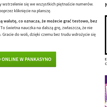
 wstrzelenie się we wszystkich piętnaście numerów.
poprzez kliknięcie na planszę.
ną walutę, co oznacza, że możecie grać testowo, bez
. To świetna nauczka na dalszą grę, zwłaszcza, że nie
 Gracie do woli, dzięki czemu bez trudu wdrożycie się
O ONLINE W PANKASYNO
E
C