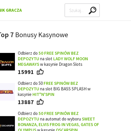
IK GRACZA
✕
Top 7
Bonusy Kasynowe
Odbierz do
50 FREE SPINÓW BEZ
DEPOZYTU
na slot
LADY WOLF MOON
MEGAWAYS
w kasynie Dragon Slots
15991
Odbierz do 50
FREE SPINÓW BEZ
DEPOZYTU
na slot BIG BASS SPLASH w
kasynie
HIT"N'SPIN
13887
Odbierz do
50
FREE SPINÓW BEZ
DEPOZYTU
na automat do wyboru
SWEET
BONANZA, ELVIS FROG IN VEGAS, GATES OF
OLYMPUS
w kasynie
OSCARSPIN