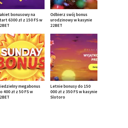
akiet bonusowy na
Odbierz swój bonus
tart 6300 zł z 150 FS w
urodzinowy w kasynie
2BET
22BET
iedzielny megabonus
Letnie bonusy do 150
o 400 zł z 50 FS w
000 zł z 350 FS w kasynie
2BET
Slotoro