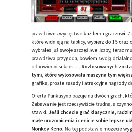
prawdziwe zwycięstwo każdemu graczowi. Za
które widnieją na tablicy, wybierz do 15 oraz
wybrałeś już swoje szczęśliwe liczby, teraz mus
prawdziwa przygoda, bowiem swoją działaln
odpowiedni sukces: -
„Rozlosowanych zostani
tymi, które wylosowała maszyna tym więks
grafika, proste zasady i atrakcyjne nagrody d
Oferta Pankasyno bazuje na dwóch grach, któ
Zabawa nie jest rzeczywiście trudna, a czyn
stawki.
Jeśli chcecie grać klasycznie, radzim
małe urozmaicenia i cenicie sobie lepsze uk
Monkey Keno
. Na tej podstawie możecie wyg