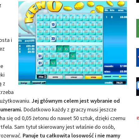
z
ODBIERZ SPINY
osta i
ez
we
ęki
ą z
trzeba
 użytkowaniu.
Jej głównym celem jest wybranie od
numerami.
Dodatkowo każdy z graczy musi jeszcze
ha się od 0,05 żetonu do nawet 50 sztuk, dzięki czemu
ela. Sam tytuł skierowany jest właśnie do osób,
 rozerwać.
Panuje tu całkowita losowość i nie mamy