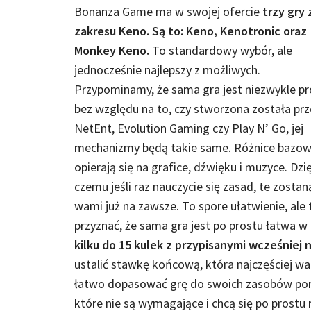
Bonanza Game ma w swojej ofercie
trzy gry 
zakresu Keno. Są to: Keno, Kenotronic oraz
Monkey Keno.
To standardowy wybór, ale
jednocześnie najlepszy z możliwych.
Przypominamy, że sama gra jest niezwykle pr
bez względu na to, czy stworzona została prz
NetEnt, Evolution Gaming czy Play N’ Go, jej
mechanizmy będą takie same. Różnice bazo
opierają się na grafice, dźwięku i muzyce. Dzi
czemu jeśli raz nauczycie się zasad, te zostan
wami już na zawsze. To spore ułatwienie, ale 
przyznać, że sama gra jest po prostu łatwa w
kilku do 15 kulek z przypisanymi wcześniej 
ustalić stawkę końcową, która najczęściej wa
łatwo dopasować grę do swoich zasobów portf
które nie są wymagające i chcą się po prostu