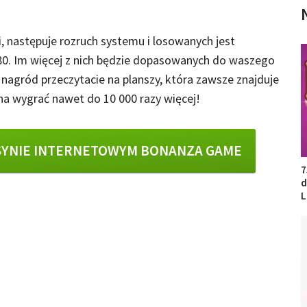
, następuje rozruch systemu i losowanych jest
 80. Im więcej z nich będzie dopasowanych do waszego
agród przeczytacie na planszy, która zawsze znajduje
na wygrać nawet do 10 000 razy więcej!
SYNIE INTERNETOWYM BONANZA GAME
7
d
L