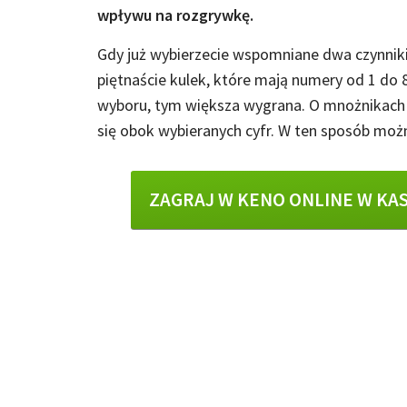
wpływu na rozgrywkę.
Gdy już wybierzecie wspomniane dwa czynniki
piętnaście kulek, które mają numery od 1 do
wyboru, tym większa wygrana. O mnożnikach n
się obok wybieranych cyfr. W ten sposób moż
ZAGRAJ W KENO ONLINE W KA