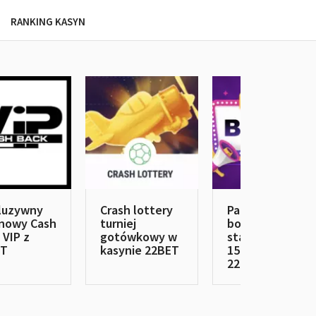
RANKING KASYN
luzywny
Crash lottery
Pakiet
nowy Cash
turniej
bonusowy na
 VIP z
gotówkowy w
start 6300 zł z
ET
kasynie 22BET
150 FS w
22BET