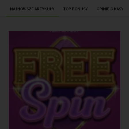
NAJNOWSZE ARTYKUŁY
TOP BONUSY
OPINIE O KASYN