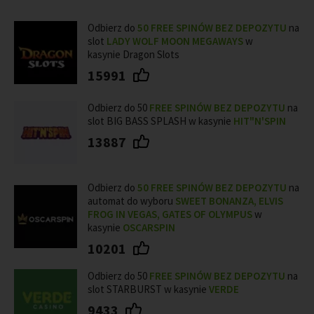
Odbierz do
50 FREE SPINÓW BEZ DEPOZYTU
na
slot
LADY WOLF MOON MEGAWAYS
w
kasynie Dragon Slots
15991
Odbierz do 50
FREE SPINÓW BEZ DEPOZYTU
na
slot BIG BASS SPLASH w kasynie
HIT"N'SPIN
13887
Odbierz do
50
FREE SPINÓW BEZ DEPOZYTU
na
automat do wyboru
SWEET BONANZA, ELVIS
FROG IN VEGAS, GATES OF OLYMPUS
w
kasynie
OSCARSPIN
10201
Odbierz do 50
FREE SPINÓW BEZ DEPOZYTU
na
slot STARBURST w kasynie
VERDE
9433