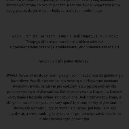
dostosować stronę do twoich potrzeb. Masz możliwość wyłączenia ich w
przeglądarce, dzięki temu nie będą zbierane żadne informacje.
WAŻNE: Pamiętaj, że hazard uzależnia. Jeśli czujesz, że Ty lub ktoś z
Twojego otoczenia może mieć problem odwiedź
Odpowiedzialny hazard
|
GambleAware
|
Anonimowi Hazardziści
Serwis dla osób pełnoletnich 18+
UWAGA: Serwis internetowy ranking-kasyn.com nie zachęca do grania w gry
hazardowe. Wszelkie opinie na tej stronie są subiektywnymi opiniami
twórców Serwisu. Serwis ten prowadzony jest w języku polskim dla
polskojęzycznych użytkowników, którzy przebywają w krajach, w których
korzystanie z hazardu online jest dozwolone. Jeśli przebywasz w kraju, w
którym hazard online jest zakazany opuść tę stronę. Każdy użytkownik ma
obowiązek sprawdzić, czy korzystanie z Serwisu jest legalne w jego
jurysdykcji, a serwis ranking-kasyn.com nie ponosi odpowiedzialności za
niedopełnienie tego obowiązku.