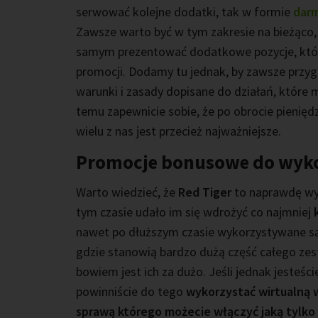
serwować kolejne dodatki, tak w formie
dar
Zawsze warto być w tym zakresie na bieżąco
samym prezentować dodatkowe pozycje, któr
promocji. Dodamy tu jednak, by zawsze przyg
warunki i zasady dopisane do działań, które
temu zapewnicie sobie, że po obrocie pienięd
wielu z nas jest przecież najważniejsze.
Promocje bonusowe do wykor
Warto wiedzieć, że
Red Tiger
to naprawdę wyj
tym czasie udało im się wdrożyć co najmniej
nawet po dłuższym czasie wykorzystywane są z
gdzie stanowią bardzo dużą część całego zest
bowiem jest ich za dużo. Jeśli jednak jesteści
powinniście do tego
wykorzystać wirtualną 
sprawą którego możecie włączyć jaką tylko