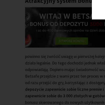
Atrakcyjny system bonusowy
powinno się zwrócić uwagę w pierwszej kolej
działa legalnie. Do tego dochodzi jednak wła
odpowiadają. Dopiero mając świadomość wszys
Betsafe przejdzie z wami przez ten proces w
od razu przejść do gry, korzystając z dostępn
depozycie zapewnicie sobie liczne premie i
zapewnicie sobie do 3 000 złotych w gotó
bonusu skierowanego do nowych użytkowników.