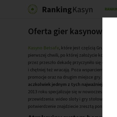
Ranking
Kasyn
RANKI
Oferta gier kasynowych
Kasyno Betsafe
, które jest częścią Grupy Be
pierwszej chwili, po której założycie konto. Op
przez przeszło dekadę przyczyniło się do lep
i chętniej też wracają. Poza wsparciem klien
promocje oraz na drugim miejsce gry. Te drug
aczkolwiek jednym z tych najważniejszych j
2013 roku specjalizuje się w nowoczesnych wd
przewidzenia: wideo sloty i gry stołowe, kt
potwierdzenie znajdziecie zresztą poniżej.