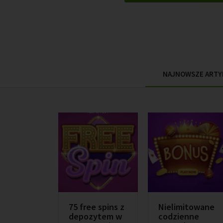
NAJNOWSZE ARTY
75 free spins z
Nielimitowane
depozytem w
codzienne