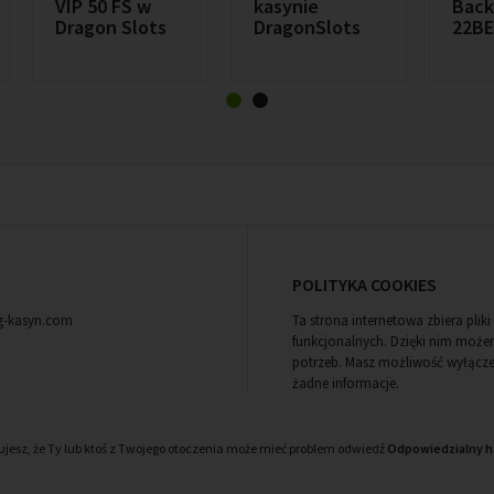
VIP 50 FS w
kasynie
Back
Dragon Slots
DragonSlots
22B
POLITYKA COOKIES
g-kasyn.com
Ta strona internetowa zbiera plik
funkcjonalnych. Dzięki nim może
potrzeb. Masz możliwość wyłączen
żadne informacje.
zujesz, że Ty lub ktoś z Twojego otoczenia może mieć problem odwiedź
Odpowiedzialny h