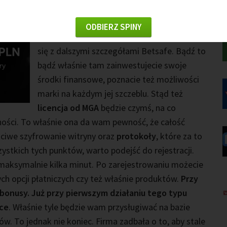
 w Betsafe
Przed tym, gdy przejdziemy do prezentacji
ODBIERZ SPINY
automatów od Red Tiger
, warto zapoznać
się z dalszymi szczegółami Betsafe. Bądź to
bądź właśnie tam zainwestujecie swoje
środki finansowe, poznacie też możliwości
marki na każdym jej szczeblu. Stąd też
licencja od MGA
będzie czymś, na co
ności. To właśnie ona da wam pewność, że całość
ściwe szyfrowanie witryny oraz
protokoły
, które za to
tkich tych punktów, warto podejść do rejestracji.
 maksymalnie kilka minut. Po zarejestrowaniu możecie
ych opcji płatniczych czy też właśnie produktów.
Przy
 bonusy. Już przy pierwszym działaniu tego typu
wce
. Właśnie tyle będzie wam przysługiwać na bazie
 To jednak nie koniec. Firma zadbała o to, aby stale