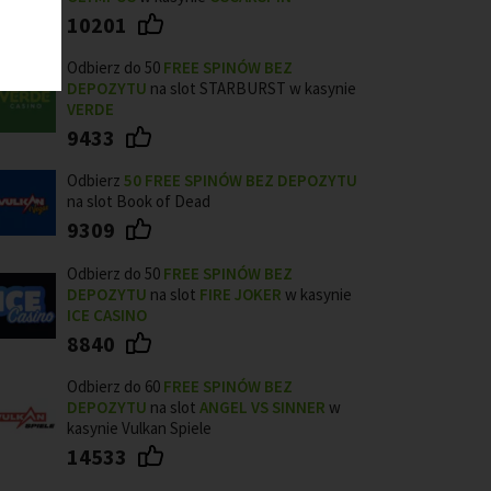
10201
Odbierz do 50
FREE SPINÓW BEZ
DEPOZYTU
na slot STARBURST w kasynie
VERDE
9433
Odbierz
50 FREE SPINÓW BEZ DEPOZYTU
na slot Book of Dead
9309
Odbierz do 50
FREE SPINÓW BEZ
DEPOZYTU
na slot
FIRE JOKER
w kasynie
ICE CASINO
8840
Odbierz do 60
FREE SPINÓW BEZ
DEPOZYTU
na slot
ANGEL VS SINNER
w
kasynie Vulkan Spiele
14533