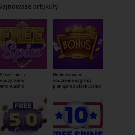
Najnowsze
artykuły
5 free spins z
Nielimitowane
epozytem w
codzienne nagrody
emonCasino
pieniężne z BisonCasino