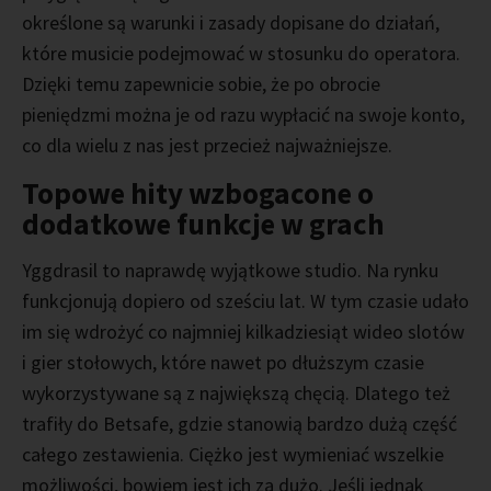
określone są warunki i zasady dopisane do działań,
które musicie podejmować w stosunku do operatora.
Dzięki temu zapewnicie sobie, że po obrocie
pieniędzmi można je od razu wypłacić na swoje konto,
co dla wielu z nas jest przecież najważniejsze.
Topowe hity wzbogacone o
dodatkowe funkcje w grach
Yggdrasil to naprawdę wyjątkowe studio. Na rynku
funkcjonują dopiero od sześciu lat. W tym czasie udało
im się wdrożyć co najmniej kilkadziesiąt wideo slotów
i gier stołowych, które nawet po dłuższym czasie
wykorzystywane są z największą chęcią. Dlatego też
trafiły do Betsafe, gdzie stanowią bardzo dużą część
całego zestawienia. Ciężko jest wymieniać wszelkie
możliwości, bowiem jest ich za dużo. Jeśli jednak