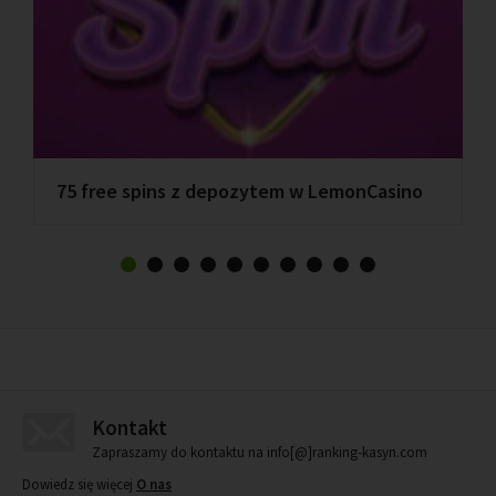
75 free spins z depozytem w LemonCasino
Kontakt
Zapraszamy do kontaktu na info[@]ranking-kasyn.com
Dowiedz się więcej
O nas