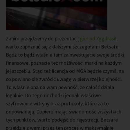
Zanim przejdziemy do prezentacji
gier od Yggdrasil
,
warto zapoznać się z dalszymi szczegółami Betsafe.
Bądź to bądź właśnie tam zainwestujecie swoje środki
finansowe, poznacie też możliwości marki na każdym
jej szczeblu. Stąd też licencja od MGA będzie czymś, na
co powinno się zwrócić uwagę w pierwszej kolejności.
To właśnie ona da wam pewność, że całość działa
legalnie. Do tego dochodzi jednak właściwe
szyfrowanie witryny oraz protokoły, które za to
odpowiadają. Dopiero mając świadomość wszystkich
tych punktów, warto podejść do rejestracji. Betsafe
przejdzie z wami przez ten proces w maksymalnie