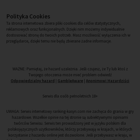
Polityka Cookies
Ta strona internetowa zbiera pliki cookies dla celów statystycznych,
reklamowych oraz funkcjonalnych. Dzięki nim możemy indywidualnie
dostosować stronę do twoich potrzeb. Masz możliwość wyłączenia ich w
przeglądarce, dzięki temu nie będą zbierane żadne informacje.
WAŻNE: Pamiętaj, że hazard uzależnia. Jeśli czujesz, że Ty lub ktoś z
Twojego otoczenia może mieć problem odwiedź
Odpowiedzialny hazard
|
GambleAware
|
Anonimowi Hazardziści
Serwis dla osób pełnoletnich 18+
UWAGA: Serwis internetowy ranking-kasyn.com nie zachęca do grania w gry
hazardowe. Wszelkie opinie na tej stronie są subiektywnymi opiniami
twórców Serwisu. Serwis ten prowadzony jest w języku polskim dla
polskojęzycznych użytkowników, którzy przebywają w krajach, w których
korzystanie z hazardu online jest dozwolone. Jeśli przebywasz w kraju, w