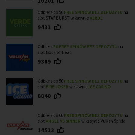
10201
Odbierz do 50
FREE SPINÓW BEZ DEPOZYTU
na
slot STARBURST w kasynie
VERDE
9433
Odbierz
50 FREE SPINÓW BEZ DEPOZYTU
na
slot Book of Dead
9309
Odbierz do 50
FREE SPINÓW BEZ DEPOZYTU
na
slot
FIRE JOKER
w kasynie
ICE CASINO
8840
Odbierz do 60
FREE SPINÓW BEZ DEPOZYTU
na
slot
ANGEL VS SINNER
w kasynie Vulkan Spiele
14533