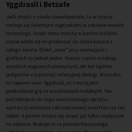
Yggdrasil i Betsafe
Jeśli chodzi o studio deweloperskie, to w istocie
cechuje się świetnymi zagrywkami w zakresie nowych
technologii. Dzięki temu zresztą w bardzo krótkim
czasie udało się im przekonać do siebie kasyna z
całego świata. Efekt „wow” przy animacjach i
grafikach to jednak jedno. Gracze często oczekują
wysokich wygranych pieniężnych, ale też ogólnie
jackpotów czy prostej i intuicyjnej obsługi. Wszystko
to zapewni wam Yggdrasil, co zresztą jest
podkreślone grą na urządzeniach mobilnych. Nie
potrzebujecie do tego nowoczesnego sprzętu,
wystarczy właściwie zaktualizowany smartfon czy też
tablet. A potem można się skupić już tylko i wyłącznie
na zabawie. Brakuje tu co prawda klasycznego