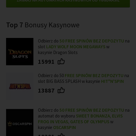
ZAGRAJ NA AUTOMATACH KASYNOWYCH OD YGGDRASIL
Top 7
Bonusy Kasynowe
Odbierz do
50 FREE SPINÓW BEZ DEPOZYTU
na
slot
LADY WOLF MOON MEGAWAYS
w
kasynie Dragon Slots
15991
Odbierz do 50
FREE SPINÓW BEZ DEPOZYTU
na
slot BIG BASS SPLASH w kasynie
HIT"N'SPIN
13887
Odbierz do
50
FREE SPINÓW BEZ DEPOZYTU
na
automat do wyboru
SWEET BONANZA, ELVIS
FROG IN VEGAS, GATES OF OLYMPUS
w
kasynie
OSCARSPIN