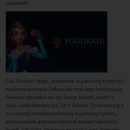
zasadach?
Cóż, lista jest długa, aczkolwiek w pierwszej kolejności
na pewno poznacie Chibeasties oraz jego kontynuację.
Świetnie sprawdza się też Easter Islands, Hanzo’s
Dojo, Lucha Maniacs czy Tut’s Twister. Ta ostatnia gra
ma zresztą zaimplementowany wyjątkowy system,
który pozwala graczowi ładować pewien tajemniczy
licznik. Gdy tylko zbierzecie wszystkie jego elementy,