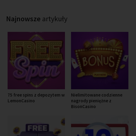
Najnowsze
artykuły
75 free spins z depozytem w
Nielimitowane codzienne
LemonCasino
nagrody pieniężne z
BisonCasino