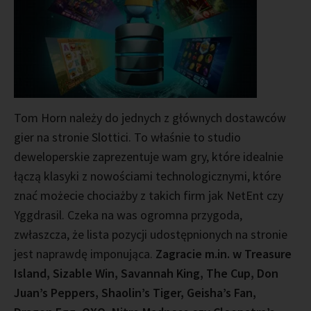
Tom Horn należy do jednych z głównych dostawców
gier na stronie Slottici. To właśnie to studio
deweloperskie zaprezentuje wam gry, które idealnie
łączą klasyki z nowościami technologicznymi, które
znać możecie chociażby z takich firm jak NetEnt czy
Yggdrasil. Czeka na was ogromna przygoda,
zwłaszcza, że lista pozycji udostępnionych na stronie
jest naprawdę imponująca.
Zagracie m.in. w Treasure
Island, Sizable Win, Savannah King, The Cup, Don
Juan’s Peppers, Shaolin’s Tiger, Geisha’s Fan,