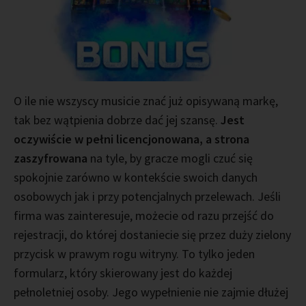
O ile nie wszyscy musicie znać już opisywaną markę,
tak bez wątpienia dobrze dać jej szansę.
Jest
oczywiście w pełni licencjonowana, a strona
zaszyfrowana
na tyle, by gracze mogli czuć się
spokojnie zarówno w kontekście swoich danych
osobowych jak i przy potencjalnych przelewach. Jeśli
firma was zainteresuje, możecie od razu przejść do
rejestracji, do której dostaniecie się przez duży zielony
przycisk w prawym rogu witryny. To tylko jeden
formularz, który skierowany jest do każdej
pełnoletniej osoby. Jego wypełnienie nie zajmie dłużej