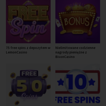
75 free spins z depozytem w
Nielimitowane codzienne
LemonCasino
nagrody pieniężne z
BisonCasino