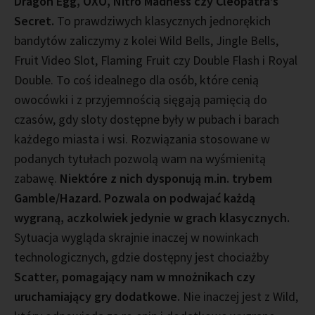
Dragon Egg, OXO, Nitro Madness czy Cleopatra’s
Secret.
To prawdziwych klasycznych jednorękich
bandytów zaliczymy z kolei Wild Bells, Jingle Bells,
Fruit Video Slot, Flaming Fruit czy Double Flash i Royal
Double. To coś idealnego dla osób, które cenią
owocówki i z przyjemnością sięgają pamięcią do
czasów, gdy sloty dostępne były w pubach i barach
każdego miasta i wsi. Rozwiązania stosowane w
podanych tytułach pozwolą wam na wyśmienitą
zabawę.
Niektóre z nich dysponują m.in. trybem
Gamble/Hazard. Pozwala on podwajać każdą
wygraną, aczkolwiek jedynie w grach klasycznych.
Sytuacja wygląda skrajnie inaczej w nowinkach
technologicznych, gdzie dostępny jest chociażby
Scatter, pomagający nam w mnożnikach czy
uruchamiający gry dodatkowe.
Nie inaczej jest z Wild,