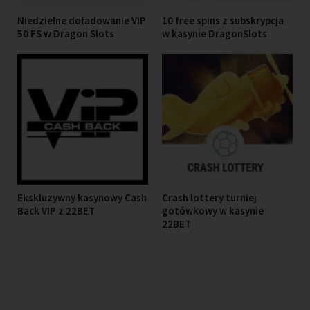
Niedzielne doładowanie VIP
10 free spins z subskrypcja
50 FS w Dragon Slots
w kasynie DragonSlots
Ekskluzywny kasynowy Cash
Crash lottery turniej
Back VIP z 22BET
gotówkowy w kasynie
22BET