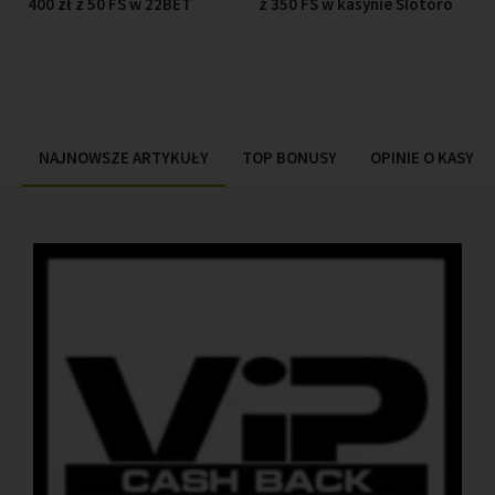
400 zł z 50 FS w 22BET
z 350 FS w kasynie Slotoro
NAJNOWSZE ARTYKUŁY
TOP BONUSY
OPINIE O KASYN