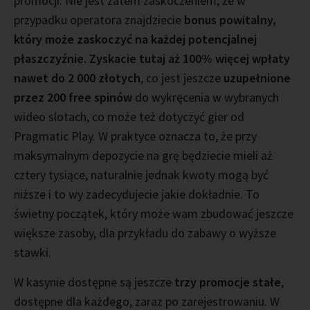
promocji. Nie jest zatem zaskoczeniem, że w
przypadku operatora znajdziecie
bonus powitalny,
który może zaskoczyć na każdej potencjalnej
płaszczyźnie. Zyskacie tutaj aż 100% więcej wpłaty
nawet do 2 000 złotych
, co jest jeszcze
uzupełnione
przez 200 free spinów
do wykręcenia w wybranych
wideo slotach, co może też dotyczyć gier od
Pragmatic Play. W praktyce oznacza to, że przy
maksymalnym depozycie na grę będziecie mieli aż
cztery tysiące, naturalnie jednak kwoty mogą być
niższe i to wy zadecydujecie jakie dokładnie. To
świetny początek, który może wam zbudować jeszcze
większe zasoby, dla przykładu do zabawy o wyższe
stawki.
W kasynie dostępne są jeszcze
trzy promocje stałe
,
dostępne dla każdego, zaraz po zarejestrowaniu. W