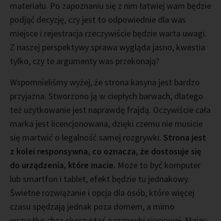
materiału. Po zapoznaniu się z nim łatwiej wam będzie
podjąć decyzję, czy jest to odpowiednie dla was
miejsce i rejestracja rzeczywiście będzie warta uwagi.
Z naszej perspektywy sprawa wygląda jasno, kwestia
tylko, czy te argumenty was przekonają?
Wspomnieliśmy wyżej, że strona kasyna jest bardzo
przyjazna. Stworzono ją w ciepłych barwach, dlatego
też użytkowanie jest naprawdę frajdą. Oczywiście cała
marka jest licencjonowana, dzięki czemu nie musicie
się martwić o legalność samej rozgrywki.
Strona jest
z kolei responsywna, co oznacza, że dostosuje się
do urządzenia, które macie.
Może to być komputer
lub smartfon i tablet, efekt będzie tu jednakowy.
Świetne rozwiązanie i opcja dla osób, które więcej
czasu spędzają jednak poza domem, a mimo
wszystko chcą skorzystać z rozrywki sieciowej. Mając