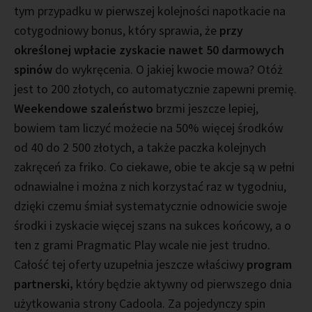
tym przypadku w pierwszej kolejności napotkacie na
cotygodniowy bonus, który sprawia, że
przy
określonej wpłacie zyskacie nawet 50 darmowych
spinów
do wykręcenia. O jakiej kwocie mowa? Otóż
jest to 200 złotych, co automatycznie zapewni premię.
Weekendowe szaleństwo
brzmi jeszcze lepiej,
bowiem tam liczyć możecie na 50% więcej środków
od 40 do 2 500 złotych, a także paczka kolejnych
zakręceń za friko. Co ciekawe, obie te akcje są w pełni
odnawialne i można z nich korzystać raz w tygodniu,
dzięki czemu śmiał systematycznie odnowicie swoje
środki i zyskacie więcej szans na sukces końcowy, a o
ten z grami Pragmatic Play wcale nie jest trudno.
Całość tej oferty uzupełnia jeszcze właściwy
program
partnerski,
który będzie aktywny od pierwszego dnia
użytkowania strony Cadoola. Za pojedynczy spin