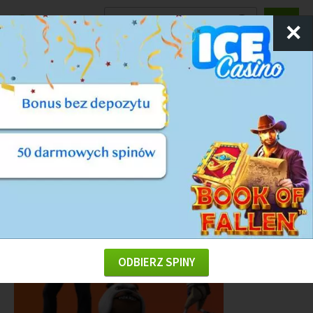
Ranking
Kasyn
✕
Oferta gier kasynowych od Pragmatic
Play w kasynie Cadoola
ODBIERZ SPINY