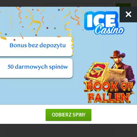
Ranking
Kasyn
✕
Oferta gier kasynowych od Pragmatic
Play w kasynie Buran
Współpraca warta uwagi
ODBIERZ SPINY