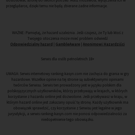
dostosować stronę do twoich potrzeb. Masz możliwość wyłączenia ich w
przeglądarce, dzięki temu nie będą zbierane żadne informacje.
WAŻNE: Pamiętaj, że hazard uzależnia. Jeśli czujesz, że Ty lub ktoś z
Twojego otoczenia może mieć problem odwiedź
Odpowiedzialny hazard
|
GambleAware
|
Anonimowi Hazardziści
Serwis dla osób pełnoletnich 18+
UWAGA: Serwis internetowy ranking-kasyn.com nie zachęca do grania w gry
hazardowe. Wszelkie opinie na tej stronie są subiektywnymi opiniami
twórców Serwisu. Serwis ten prowadzony jest w języku polskim dla
polskojęzycznych użytkowników, którzy przebywają w krajach, w których
korzystanie z hazardu online jest dozwolone. Jeśli przebywasz w kraju, w
którym hazard online jest zakazany opuść tę stronę. Każdy użytkownik ma
obowiązek sprawdzić, czy korzystanie z Serwisu jest legalne w jego
jurysdykcji, a serwis ranking-kasyn.com nie ponosi odpowiedzialności za
niedopełnienie tego obowiązku.