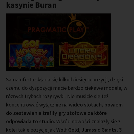
kasynie Buran
Sama oferta składa się kilkudziesięciu pozycji, dzięki
czemu do dyspozycji macie bardzo ciekawe modele, w
różnych trybach rozgrywki. Nie musicie się też
koncentrować wyłącznie na w
ideo slotach, bowiem
do zestawienia trafiły gry stołowe za które
odpowiada to studio.
Wśród nowości znalazły się z
kolei takie pozycje jak
Wolf Gold, Jurassic Giants, 3