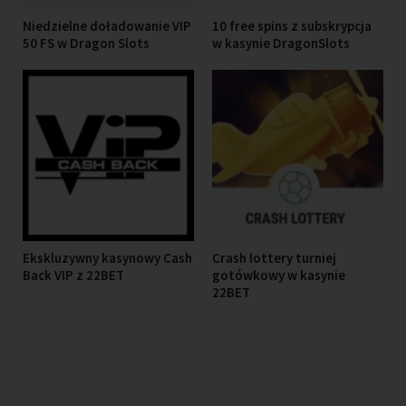
Niedzielne doładowanie VIP
10 free spins z subskrypcja
50 FS w Dragon Slots
w kasynie DragonSlots
Ekskluzywny kasynowy Cash
Crash lottery turniej
Back VIP z 22BET
gotówkowy w kasynie
22BET