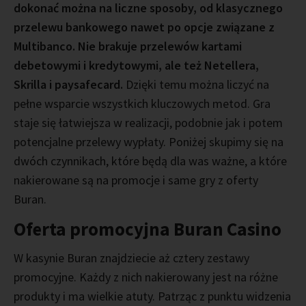
dokonać można na liczne sposoby, od klasycznego
przelewu bankowego nawet po opcje związane z
Multibanco. Nie brakuje przelewów kartami
debetowymi i kredytowymi, ale też Netellera,
Skrilla i paysafecard.
Dzięki temu można liczyć na
pełne wsparcie wszystkich kluczowych metod. Gra
staje się łatwiejsza w realizacji, podobnie jak i potem
potencjalne przelewy wypłaty. Poniżej skupimy się na
dwóch czynnikach, które będą dla was ważne, a które
nakierowane są na promocje i same gry z oferty
Buran.
Oferta promocyjna Buran Casino
W kasynie Buran znajdziecie aż cztery zestawy
promocyjne. Każdy z nich nakierowany jest na różne
produkty i ma wielkie atuty. Patrząc z punktu widzenia