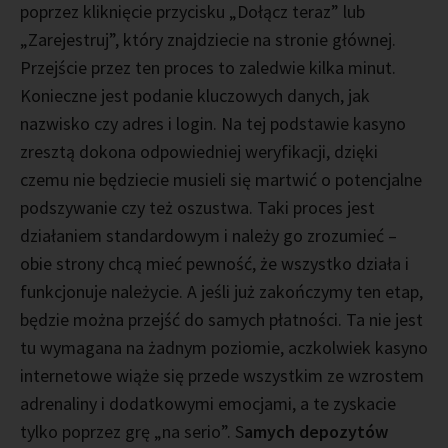
poprzez kliknięcie przycisku „Dołącz teraz” lub
„Zarejestruj”, który znajdziecie na stronie głównej.
Przejście przez ten proces to zaledwie kilka minut.
Konieczne jest podanie kluczowych danych, jak
nazwisko czy adres i login. Na tej podstawie kasyno
zresztą dokona odpowiedniej weryfikacji, dzięki
czemu nie będziecie musieli się martwić o potencjalne
podszywanie czy też oszustwa. Taki proces jest
działaniem standardowym i należy go zrozumieć –
obie strony chcą mieć pewność, że wszystko działa i
funkcjonuje należycie. A jeśli już zakończymy ten etap,
będzie można przejść do samych płatności. Ta nie jest
tu wymagana na żadnym poziomie, aczkolwiek kasyno
internetowe wiąże się przede wszystkim ze wzrostem
adrenaliny i dodatkowymi emocjami, a te zyskacie
tylko poprzez grę „na serio”. S
amych depozytów