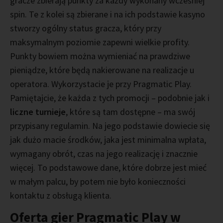
gracze zbierają punkty za każdy wykonany wcześniej
spin. Te z kolei są zbierane i na ich podstawie kasyno
stworzy ogólny status gracza, który przy
maksymalnym poziomie zapewni wielkie profity.
Punkty bowiem można wymieniać na prawdziwe
pieniądze, które będą nakierowane na realizacje u
operatora. Wykorzystacie je przy Pragmatic Play.
Pamiętajcie, że każda z tych promocji – podobnie jak i
liczne turnieje
, które są tam dostępne – ma swój
przypisany regulamin. Na jego podstawie dowiecie się
jak dużo macie środków, jaka jest minimalna wpłata,
wymagany obrót, czas na jego realizację i znacznie
więcej. To podstawowe dane, które dobrze jest mieć
w małym palcu, by potem nie było konieczności
kontaktu z obsługą klienta.
Oferta gier Pragmatic Play w