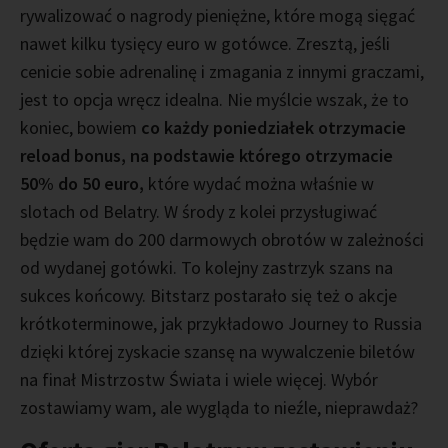
rywalizować o nagrody pieniężne, które mogą sięgać
nawet kilku tysięcy euro w gotówce. Zresztą, jeśli
cenicie sobie adrenalinę i zmagania z innymi graczami,
jest to opcja wręcz idealna. Nie myślcie wszak, że to
koniec, bowiem
co każdy poniedziałek otrzymacie
reload bonus, na podstawie którego otrzymacie
50% do 50 euro,
które wydać można właśnie w
slotach od Belatry. W środy z kolei przysługiwać
będzie wam do 200 darmowych obrotów w zależności
od wydanej gotówki. To kolejny zastrzyk szans na
sukces końcowy. Bitstarz postarało się też o akcje
krótkoterminowe, jak przykładowo Journey to Russia
dzięki której zyskacie szansę na wywalczenie biletów
na finał Mistrzostw Świata i wiele więcej. Wybór
zostawiamy wam, ale wygląda to nieźle, nieprawdaż?