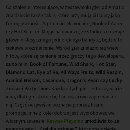
Co szalenie interesujące, w zestawieniu gier od Amatic
znajdziecie także takie, które przyjmują bitcoiny jako
formę płatności. Są to m.in. Billyonaire, Book of Aztec
czy Hot Scatter. Mając na uwadze, że studio to oferuje
głównie klasycznego jednorękiego bandytę, będzie to
ciekawe urozmaicenie. Wśród gier znalazło się wiele
hitów, które są cenione przez graczy tego dewelopera,
są to m.in. Book of Fortune, Wild Shark, Hot Star,
Diamond Cat, Eye of Ra, All Ways Fruits, Wild Respin,
Admiral Nelson, Casanova, Dragon’s Pearl czy Lucky
Zodiac i Party Time.
Każda z tych gier jest oczywiście
inna, dlatego istotne będzie właściwe zapoznania z
nią. Część oczywiście poznacie poprzez liczne
promocje, inne z kolei dobrze jest wypróbować we
własnym zakresie.
Kasyno Playamo
umożliwia to za
pomocą opcji „Graj dla zabawy”,
którą znajdziecie