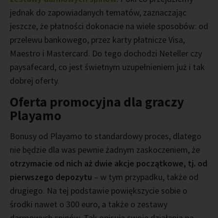
jednak do zapowiadanych tematów, zaznaczając
jeszcze, że płatności dokonacie na wiele sposobów: od
przelewu bankowego, przez karty płatnicze Visa,
Maestro i Mastercard. Do tego dochodzi Neteller czy
paysafecard, co jest świetnym uzupełnieniem już i tak
dobrej oferty.
Oferta promocyjna dla graczy
Playamo
Bonusy od Playamo to standardowy proces, dlatego
nie będzie dla was pewnie żadnym zaskoczeniem, że
otrzymacie od nich aż dwie akcje początkowe, tj. od
pierwszego depozytu
– w tym przypadku, także od
drugiego. Na tej podstawie powiększycie sobie o
środki nawet o 300 euro, a także o zestawy
darmowych spinów. Tak opisują swoje działania na