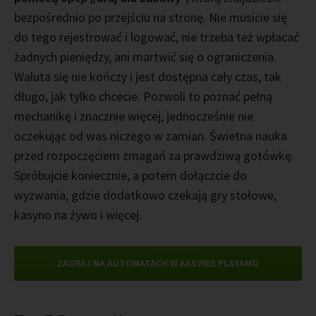
bezpośrednio po przejściu na stronę. Nie musicie się
do tego rejestrować i logować, nie trzeba też wpłacać
żadnych pieniędzy, ani martwić się o ograniczenia.
Waluta się nie kończy i jest dostępna cały czas, tak
długo, jak tylko chcecie. Pozwoli to poznać pełną
mechanikę i znacznie więcej, jednocześnie nie
oczekując od was niczego w zamian. Świetna nauka
przed rozpoczęciem zmagań za prawdziwą gotówkę.
Spróbujcie koniecznie, a potem dołączcie do
wyzwania, gdzie dodatkowo czekają gry stołowe,
kasyno na żywo i więcej.
ZAGRAJ NA AUTOMATACH W KASYNIE PLAYAMO