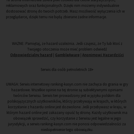
reklamowych oraz funkcjonalnych. Dzięki nim możemy indywidualnie
dostosować stronę do twoich potrzeb. Masz możliwość wyłączenia ich w
przeglądarce, dzięki temu nie będą zbierane żadne informacje.
WAŻNE: Pamiętaj, że hazard uzależnia. Jeśli czujesz, że Ty lub ktoś z
Twojego otoczenia może mieć problem odwiedź
Odpowiedzialny hazard
|
GambleAware
|
Anonimowi Hazardziści
Serwis dla osób pełnoletnich 18+
UWAGA: Serwis internetowy ranking-kasyn.com nie zachęca do grania w gry
hazardowe. Wszelkie opinie na tej stronie są subiektywnymi opiniami
twórców Serwisu. Serwis ten prowadzony jest w języku polskim dla
polskojęzycznych użytkowników, którzy przebywają w krajach, w których
korzystanie z hazardu online jest dozwolone. Jeśli przebywasz w kraju, w
którym hazard online jest zakazany opuść tę stronę. Każdy użytkownik ma
obowiązek sprawdzić, czy korzystanie z Serwisu jest legalne w jego
jurysdykcji, a serwis ranking-kasyn.com nie ponosi odpowiedzialności za
niedopełnienie tego obowiązku.