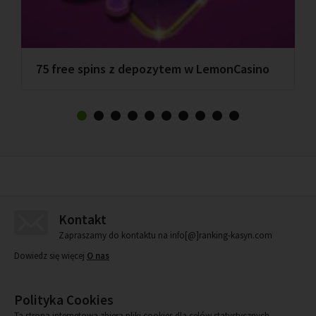
75 free spins z depozytem w LemonCasino
Kontakt
Zapraszamy do kontaktu na info[@]ranking-kasyn.com
Dowiedz się więcej
O nas
Polityka Cookies
Ta strona internetowa zbiera pliki cookies dla celów statystycznych,