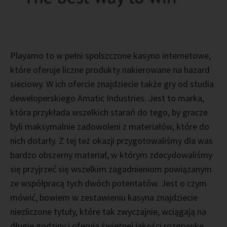
Playamo to w pełni spolszczone kasyno internetowe,
które oferuje liczne produkty nakierowane na hazard
sieciowy. W ich ofercie znajdziecie także gry od studia
deweloperskiego Amatic Industries. Jest to marka,
która przykłada wszelkich starań do tego, by gracze
byli maksymalnie zadowoleni z materiałów, które do
nich dotarły. Z tej też okazji przygotowaliśmy dla was
bardzo obszerny materiał, w którym zdecydowaliśmy
się przyjrzeć się wszelkim zagadnieniom powiązanym
ze współpracą tych dwóch potentatów. Jest o czym
mówić, bowiem w zestawieniu kasyna znajdziecie
niezliczone tytuły, które tak zwyczajnie, wciągają na
długie godziny i oferują świetnej jakości rozgrywkę.