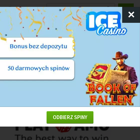
Ranking
Kasyn
✕
KASYNO ONLINE
BONUSY KASYNOWE
PROMOCJE PLAYAM
Oferta gier kasynowych od Amatic w
kasynie Playamo
Kasyno z nowoczesną technologią
ODBIERZ SPINY