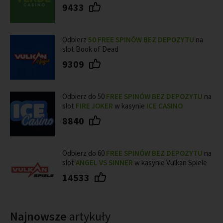
9433
Odbierz
50 FREE SPINÓW BEZ DEPOZYTU
na
slot Book of Dead
9309
Odbierz do 50
FREE SPINÓW BEZ DEPOZYTU
na
slot
FIRE JOKER
w kasynie
ICE CASINO
8840
Odbierz do 60
FREE SPINÓW BEZ DEPOZYTU
na
slot
ANGEL VS SINNER
w kasynie Vulkan Spiele
14533
Najnowsze
artykuły