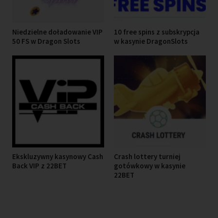
Niedzielne doładowanie VIP
10 free spins z subskrypcja
50 FS w Dragon Slots
w kasynie DragonSlots
Ekskluzywny kasynowy Cash
Crash lottery turniej
Back VIP z 22BET
gotówkowy w kasynie
22BET