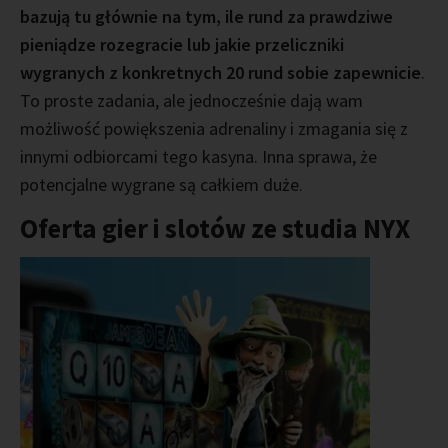
bazują tu głównie na tym, ile rund za prawdziwe
pieniądze rozegracie lub jakie przeliczniki
wygranych z konkretnych 20 rund sobie zapewnicie
.
To proste zadania, ale jednocześnie dają wam
możliwość powiększenia adrenaliny i zmagania się z
innymi odbiorcami tego kasyna. Inna sprawa, że
potencjalne wygrane są całkiem duże.
Oferta gier i slotów ze studia NYX