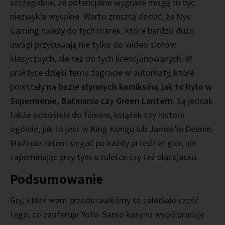
szczególnie, że potencjalne wygrane mogą tu być
niezwykle wysokie. Warto zresztą dodać, że Nyx
Gaming należy do tych marek, które bardzo dużo
uwagi przykuwają nie tylko do wideo slotów
klasycznych, ale też do tych licencjonowanych. W
praktyce dzięki temu zagracie w automaty, które
powstały
na bazie słynnych komiksów, jak to było w
Supermenie, Batmania czy Green Lantern
. Są jednak
także odnośniki do filmów, książek czy historii
ogólnie, jak to jest w King Kongu lub James’ie Deanie.
Możecie zatem sięgać po każdy przedział gier, nie
zapominając przy tym o ruletce czy też blackjacku.
Podsumowanie
Gry, które wam przedstawiliśmy to zaledwie część
tego, co zaoferuje YoYo. Samo kasyno współpracuje