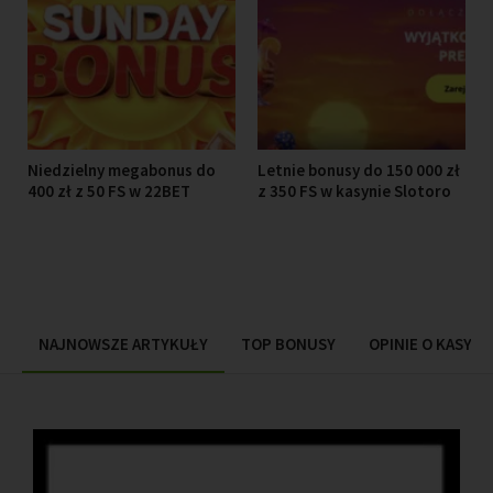
Niedzielny megabonus do
Letnie bonusy do 150 000 zł
400 zł z 50 FS w 22BET
z 350 FS w kasynie Slotoro
NAJNOWSZE ARTYKUŁY
TOP BONUSY
OPINIE O KASYN