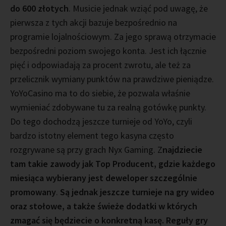
do 600 złotych
. Musicie jednak wziąć pod uwagę, że
pierwsza z tych akcji bazuje bezpośrednio na
programie lojalnościowym. Za jego sprawą otrzymacie
bezpośredni poziom swojego konta. Jest ich łącznie
pięć i odpowiadają za procent zwrotu, ale też za
przelicznik wymiany punktów na prawdziwe pieniądze.
YoYoCasino ma to do siebie, że pozwala właśnie
wymieniać zdobywane tu za realną gotówkę punkty.
Do tego dochodzą jeszcze turnieje od YoYo, czyli
bardzo istotny element tego kasyna często
rozgrywane są przy grach Nyx Gaming. Z
najdziecie
tam takie zawody jak Top Producent, gdzie każdego
miesiąca wybierany jest deweloper szczególnie
promowany
.
Są jednak jeszcze turnieje na gry wideo
oraz stołowe, a także świeże dodatki w których
zmagać się będziecie o konkretną kasę. Reguły gry