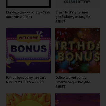
Ekskluzywny kasynowy Cash
Crash lottery turniej
Back VIP z 22BET
gotówkowy w kasynie
22BET
Pakiet bonusowy na start
Odbierz swój bonus
6300 zł z 150 FS w 22BET
urodzinowy w kasynie
22BET