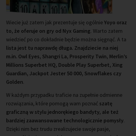
Wiecie już zatem jak prezentuje się ogólnie
Yoyo oraz
to, że oferuje on gry od Nyx Gaming
. Warto zatem
wiedzieć po co dokładnie będzie można sięgnąć. A ta
lista jest tu naprawdę długa. Znajdziecie na niej
m.in. Owl Eyes, Shangri La, Prosperity Twin, Merlin’s
Millions Superbet HQ, Double Play Superbet, Xing
Guardian, Jackpot Jester 50 000, Snowflakes czy
Golden
.
W każdym przypadku traficie na zupełnie odmienne
rozwiązania, które pomogą wam poznać
szatę
graficzną w stylu jednorękiego bandyty, ale też
bardziej zaawansowane technologicznie pomysły
.
Dzięki nim bez trudu zrealizujecie swoje pasje,