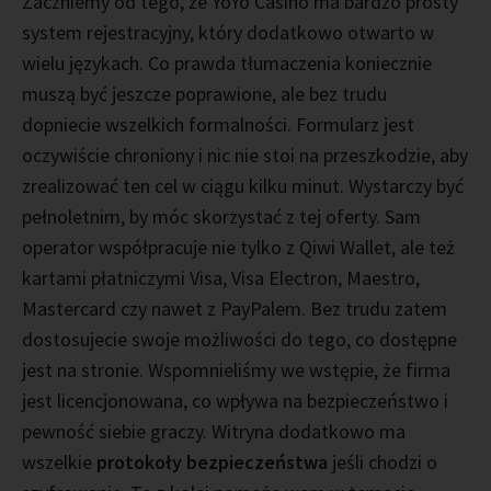
Zaczniemy od tego, że YoYo Casino ma bardzo prosty
system rejestracyjny, który dodatkowo otwarto w
wielu językach. Co prawda tłumaczenia koniecznie
muszą być jeszcze poprawione, ale bez trudu
dopniecie wszelkich formalności. Formularz jest
oczywiście chroniony i nic nie stoi na przeszkodzie, aby
zrealizować ten cel w ciągu kilku minut. Wystarczy być
pełnoletnim, by móc skorzystać z tej oferty. Sam
operator współpracuje nie tylko z Qiwi Wallet, ale też
kartami płatniczymi Visa, Visa Electron, Maestro,
Mastercard czy nawet z PayPalem. Bez trudu zatem
dostosujecie swoje możliwości do tego, co dostępne
jest na stronie. Wspomnieliśmy we wstępie, że firma
jest licencjonowana, co wpływa na bezpieczeństwo i
pewność siebie graczy. Witryna dodatkowo ma
wszelkie
protokoły bezpieczeństwa
jeśli chodzi o