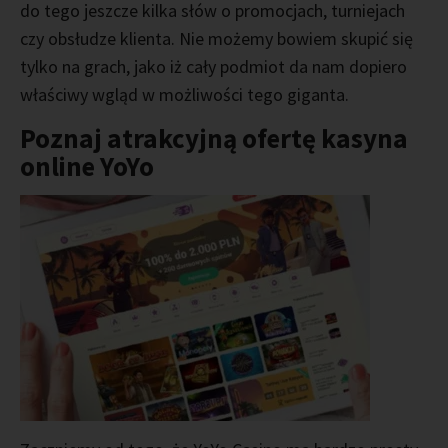
do tego jeszcze kilka słów o promocjach, turniejach
czy obsłudze klienta. Nie możemy bowiem skupić się
tylko na grach, jako iż cały podmiot da nam dopiero
właściwy wgląd w możliwości tego giganta.
Poznaj atrakcyjną ofertę kasyna
online YoYo