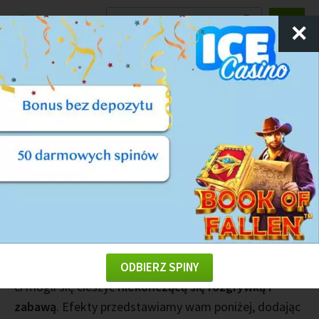
Ranking
Kasyn
✕
Oferta gier kasynowych Nyx Gaming w
YoYo Casino
Kasyno
YoYo to marka, której jeszcze możecie nie
kojarzyć, aczkolwiek trzeba im oddać, że w ostatnich
miesiącach wykonali ogromną pracę, która przełożyła
się na wspaniałe efekty. Pomogło w tym
Nyx Gaming,
czyli studio deweloperskie odpowiedzialne za część
z wdrożonych wideo slotów oraz gier stołowych
.
Wspólnie firmy te zadbały o swoich użytkowników, by
ODBIERZ SPINY
ci mogli się cieszyć
niekończącą się rozgrywką i
zabawą
. Efekty przedstawiamy wam poniżej, dodając