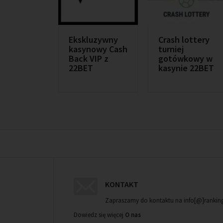
Ekskluzywny
Crash lottery
kasynowy Cash
turniej
Back VIP z
gotówkowy w
22BET
kasynie 22BET
KONTAKT
Zapraszamy do kontaktu na info[@]rankin
Dowiedz się więcej
O nas