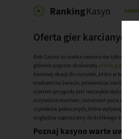
Ranking
Kasyn
RANKI
Oferta gier karcianych 
Bob Casino to marka ceniona nie tylko poprz
głównie poprzez doskonałą
ofertę gier karci
świetnej okazji do rozrywki, która w bardzo 
markami na świecie, powinniście zwrócić uwa
startem przygody jest niezwykle dużo, a my p
oczywiście meritum, natomiast poza samym z
czynników pobocznych, które wpływają na ost
względzie zapraszamy do krótkiego tekstu i 
Poznaj kasyno warte uwagi