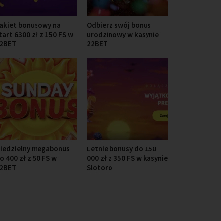
akiet bonusowy na
Odbierz swój bonus
tart 6300 zł z 150 FS w
urodzinowy w kasynie
2BET
22BET
iedzielny megabonus
Letnie bonusy do 150
o 400 zł z 50 FS w
000 zł z 350 FS w kasynie
2BET
Slotoro