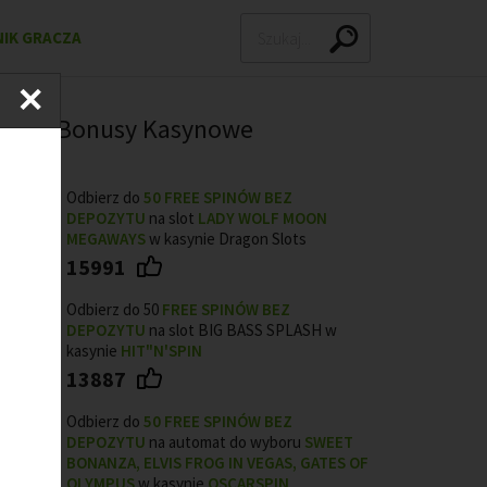
IK GRACZA
✕
Top 7
Bonusy Kasynowe
Odbierz do
50 FREE SPINÓW BEZ
DEPOZYTU
na slot
LADY WOLF MOON
MEGAWAYS
w kasynie Dragon Slots
15991
Odbierz do 50
FREE SPINÓW BEZ
DEPOZYTU
na slot BIG BASS SPLASH w
kasynie
HIT"N'SPIN
13887
Odbierz do
50
FREE SPINÓW BEZ
DEPOZYTU
na automat do wyboru
SWEET
BONANZA, ELVIS FROG IN VEGAS, GATES OF
OLYMPUS
w kasynie
OSCARSPIN