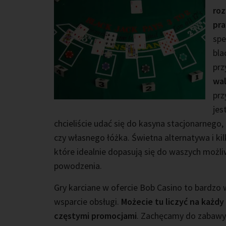
roz
pra
spe
bla
prz
wal
prz
jes
chcieliście udać się do kasyna stacjonarneg
czy własnego łóżka. Świetna alternatywa i k
które idealnie dopasują się do waszych możliw
powodzenia.
Gry karciane w ofercie Bob Casino to bardzo 
wsparcie obsługi.
Możecie tu liczyć na każdy
częstymi promocjami
. Zachęcamy do zabawy i