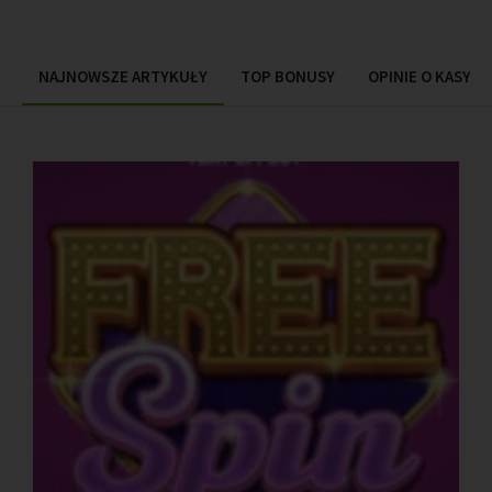
NAJNOWSZE ARTYKUŁY
TOP BONUSY
OPINIE O KASYN