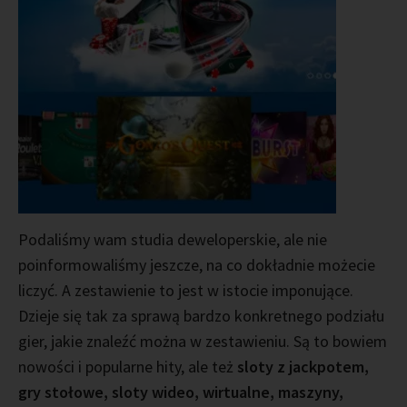
Podaliśmy wam studia deweloperskie, ale nie
poinformowaliśmy jeszcze, na co dokładnie możecie
liczyć. A zestawienie to jest w istocie imponujące.
Dzieje się tak za sprawą bardzo konkretnego podziału
gier, jakie znaleźć można w zestawieniu. Są to bowiem
nowości i popularne hity, ale też
sloty z jackpotem,
gry stołowe, sloty wideo, wirtualne, maszyny,