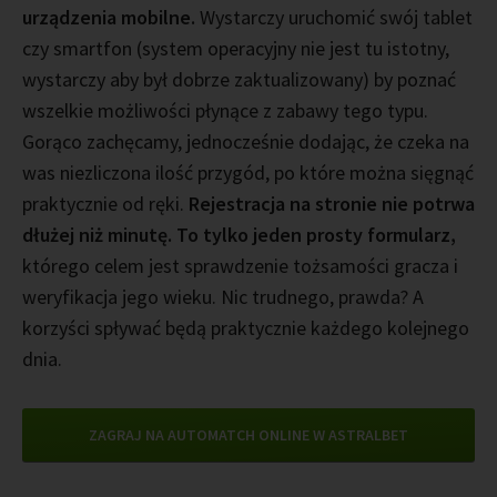
urządzenia mobilne.
Wystarczy uruchomić swój tablet
czy smartfon (system operacyjny nie jest tu istotny,
wystarczy aby był dobrze zaktualizowany) by poznać
wszelkie możliwości płynące z zabawy tego typu.
Gorąco zachęcamy, jednocześnie dodając, że czeka na
was niezliczona ilość przygód, po które można sięgnąć
praktycznie od ręki.
Rejestracja na stronie nie potrwa
dłużej niż minutę. To tylko jeden prosty formularz,
którego celem jest sprawdzenie tożsamości gracza i
weryfikacja jego wieku. Nic trudnego, prawda? A
korzyści spływać będą praktycznie każdego kolejnego
dnia.
ZAGRAJ NA AUTOMATCH ONLINE W ASTRALBET