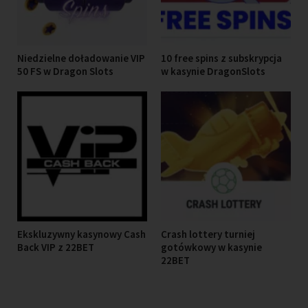
Niedzielne doładowanie VIP
10 free spins z subskrypcja
50 FS w Dragon Slots
w kasynie DragonSlots
Ekskluzywny kasynowy Cash
Crash lottery turniej
Back VIP z 22BET
gotówkowy w kasynie
22BET