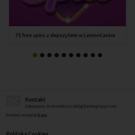
75 free spins z depozytem w LemonCasino
Kontakt
Zapraszamy do kontaktu na info[@]ranking-kasyn.com
Dowiedz się więcej
O nas
Polityka Cookies