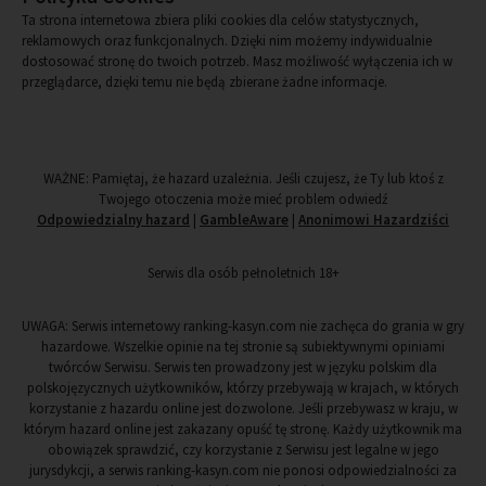
Ta strona internetowa zbiera pliki cookies dla celów statystycznych,
reklamowych oraz funkcjonalnych. Dzięki nim możemy indywidualnie
dostosować stronę do twoich potrzeb. Masz możliwość wyłączenia ich w
przeglądarce, dzięki temu nie będą zbierane żadne informacje.
WAŻNE: Pamiętaj, że hazard uzależnia. Jeśli czujesz, że Ty lub ktoś z
Twojego otoczenia może mieć problem odwiedź
Odpowiedzialny hazard
|
GambleAware
|
Anonimowi Hazardziści
Serwis dla osób pełnoletnich 18+
UWAGA: Serwis internetowy ranking-kasyn.com nie zachęca do grania w gry
hazardowe. Wszelkie opinie na tej stronie są subiektywnymi opiniami
twórców Serwisu. Serwis ten prowadzony jest w języku polskim dla
polskojęzycznych użytkowników, którzy przebywają w krajach, w których
korzystanie z hazardu online jest dozwolone. Jeśli przebywasz w kraju, w
którym hazard online jest zakazany opuść tę stronę. Każdy użytkownik ma
obowiązek sprawdzić, czy korzystanie z Serwisu jest legalne w jego
jurysdykcji, a serwis ranking-kasyn.com nie ponosi odpowiedzialności za