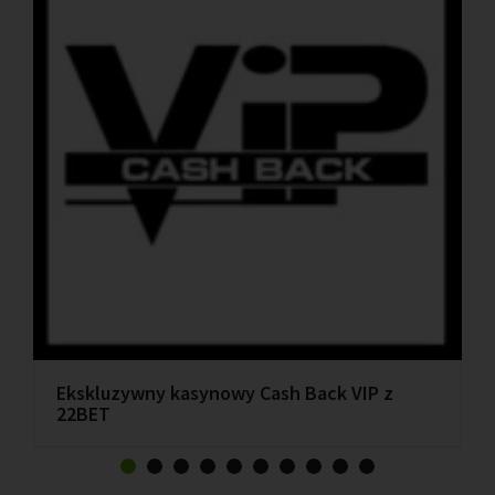
Ekskluzywny kasynowy Cash Back VIP z
22BET