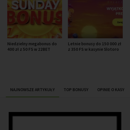
Niedzielny megabonus do
Letnie bonusy do 150 000 zł
400 zł z 50 FS w 22BET
z 350 FS w kasynie Slotoro
NAJNOWSZE ARTYKUŁY
TOP BONUSY
OPINIE O KASYN