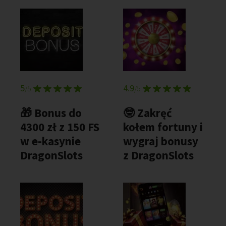
5
4.9
/5
/5
🎁 Bonus do
🤓 Zakręć
4300 zł z 150 FS
kołem fortuny i
w e-kasynie
wygraj bonusy
DragonSlots
z DragonSlots