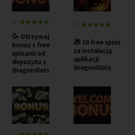
5
/5
5
/5
🥳 Otrzymaj
🎁 10 free spins
bonus z free
za instalacją
spinami od
aplikacji
depozytu z
DragonSlots
DragonSlots
5
/5