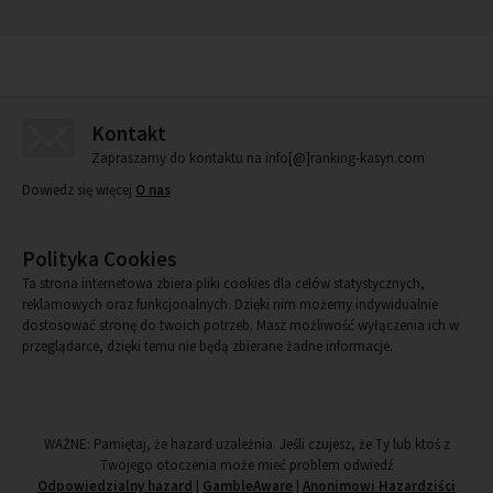
Kontakt
Zapraszamy do kontaktu na info[@]ranking-kasyn.com
Dowiedz się więcej
O nas
Polityka Cookies
Ta strona internetowa zbiera pliki cookies dla celów statystycznych,
reklamowych oraz funkcjonalnych. Dzięki nim możemy indywidualnie
dostosować stronę do twoich potrzeb. Masz możliwość wyłączenia ich w
przeglądarce, dzięki temu nie będą zbierane żadne informacje.
WAŻNE: Pamiętaj, że hazard uzależnia. Jeśli czujesz, że Ty lub ktoś z
Twojego otoczenia może mieć problem odwiedź
Odpowiedzialny hazard
|
GambleAware
|
Anonimowi Hazardziści