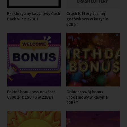
Ekskluzywny kasynowy Cash
Crash lottery turniej
Back VIP z 22BET
gotówkowy w kasynie
22BET
Pakiet bonusowy na start
Odbierz swój bonus
6300 zł z 150 FS w 22BET
urodzinowy w kasynie
22BET