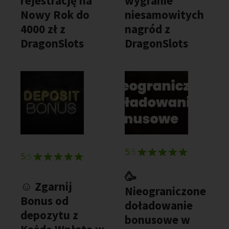
rejestrację na
wygranie
Nowy Rok do
niesamowitych
4000 zł z
nagród z
DragonSlots
DragonSlots
5
/5
5
/5
🥳
☺ Zgarnij
Nieograniczone
Bonus od
doładowanie
depozytu z
bonusowe w