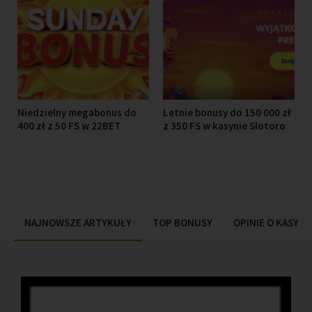
Niedzielny megabonus do
Letnie bonusy do 150 000 zł
400 zł z 50 FS w 22BET
z 350 FS w kasynie Slotoro
NAJNOWSZE ARTYKUŁY
TOP BONUSY
OPINIE O KASYN