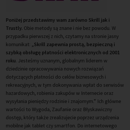
Poniżej przedstawimy wam zarówno Skrill jak i
Trustly.
Obie metody są znane i nie bez powodu. W
przypadku pierwszej z nich, czytamy na stronie jasny
komunikat: „
Skrill zapewnia prostą, bezpieczną i
szybką obsługę płatności elektronicznych od 2001
roku
. Jesteśmy uznanym, globalnym liderem w
dziedzinie opracowywania nowych rozwiązań
dotyczących płatności do celów biznesowych i
rekreacyjnych, w tym dokonywania wpłat do serwisów
hazardowych, robienia zakupów w Internecie oraz
wysyłania pieniędzy rodzinie i znajomym.” Ich główne
wartości to Wygoda, Zaufanie oraz Błyskawiczny
dostęp, który także zrealizujecie poprzez urządzenia
mobilne jak tablet czy smartfon. Do internetowego