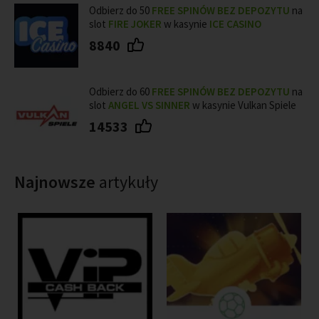
Odbierz do 50
FREE SPINÓW BEZ DEPOZYTU
na
slot
FIRE JOKER
w kasynie
ICE CASINO
8840
Odbierz do 60
FREE SPINÓW BEZ DEPOZYTU
na
slot
ANGEL VS SINNER
w kasynie Vulkan Spiele
14533
Najnowsze
artykuły