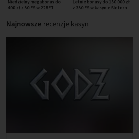
Niedzielny megabonus do
Letnie bonusy do 150 000 zł
400 zł z 50 FS w 22BET
z 350 FS w kasynie Slotoro
Najnowsze
recenzje kasyn