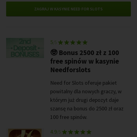
ZAGRAJ W KASYNIE NEED FOR SLOTS
5
/5
🤓 Bonus 2500 zł z 100
free spinów w kasynie
Needforslots
Need for Slots oferuje pakiet
powitalny dla nowych graczy, w
którym już drugi depozyt daje
szansę na bonus do 2500 zł oraz
100 free spinów.
4.9
/5