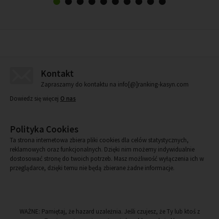
Kontakt
Zapraszamy do kontaktu na info[@]ranking-kasyn.com
Dowiedz się więcej
O nas
Polityka Cookies
Ta strona internetowa zbiera pliki cookies dla celów statystycznych,
reklamowych oraz funkcjonalnych. Dzięki nim możemy indywidualnie
dostosować stronę do twoich potrzeb. Masz możliwość wyłączenia ich w
przeglądarce, dzięki temu nie będą zbierane żadne informacje.
WAŻNE: Pamiętaj, że hazard uzależnia. Jeśli czujesz, że Ty lub ktoś z