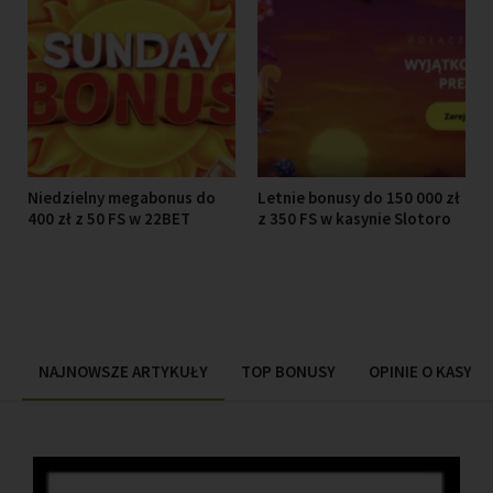
Niedzielny megabonus do
Letnie bonusy do 150 000 zł
400 zł z 50 FS w 22BET
z 350 FS w kasynie Slotoro
NAJNOWSZE ARTYKUŁY
TOP BONUSY
OPINIE O KASYN