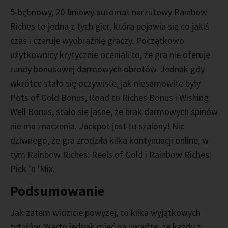
5-bębnowy, 20-liniowy automat narzutowy Rainbow
Riches to jedna z tych gier, która pojawia się co jakiś
czas i czaruje wyobraźnię graczy. Początkowo
użytkownicy krytycznie oceniali to, że gra nie oferuje
rundy bonusowej darmowych obrotów. Jednak gdy
wkrótce stało się oczywiste, jak niesamowite były
Pots of Gold Bonus, Road to Riches Bonus i Wishing
Well Bonus, stało się jasne, że brak darmowych spinów
nie ma znaczenia. Jackpot jest tu szalony! Nic
dziwnego, że gra zrodziła kilka kontynuacji online, w
tym Rainbow Riches: Reels of Gold i Rainbow Riches:
Pick ’n 'Mix.
Podsumowanie
Jak zatem widzicie powyżej, to kilka wyjątkowych
tytułów. Warto jednak mieć na uwadze, że każdy z