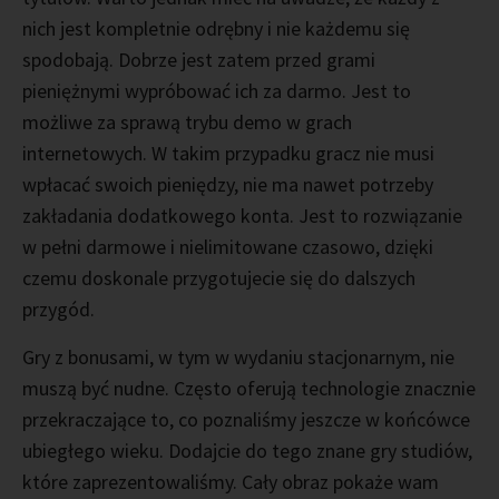
nich jest kompletnie odrębny i nie każdemu się
spodobają. Dobrze jest zatem przed grami
pieniężnymi wypróbować ich za darmo. Jest to
możliwe za sprawą trybu demo w grach
internetowych. W takim przypadku gracz nie musi
wpłacać swoich pieniędzy, nie ma nawet potrzeby
zakładania dodatkowego konta. Jest to rozwiązanie
w pełni darmowe i nielimitowane czasowo, dzięki
czemu doskonale przygotujecie się do dalszych
przygód.
Gry z bonusami, w tym w wydaniu stacjonarnym, nie
muszą być nudne. Często oferują technologie znacznie
przekraczające to, co poznaliśmy jeszcze w końcówce
ubiegłego wieku. Dodajcie do tego znane gry studiów,
które zaprezentowaliśmy. Cały obraz pokaże wam