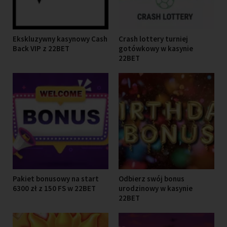
Ekskluzywny kasynowy Cash
Crash lottery turniej
Back VIP z 22BET
gotówkowy w kasynie
22BET
Pakiet bonusowy na start
Odbierz swój bonus
6300 zł z 150 FS w 22BET
urodzinowy w kasynie
22BET