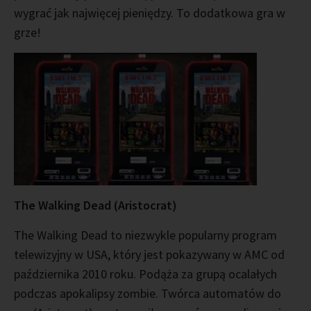
wygrać jak najwięcej pieniędzy. To dodatkowa gra w
grze!
The Walking Dead (Aristocrat)
The Walking Dead to niezwykle popularny program
telewizyjny w USA, który jest pokazywany w AMC od
października 2010 roku. Podąża za grupą ocalałych
podczas apokalipsy zombie. Twórca automatów do