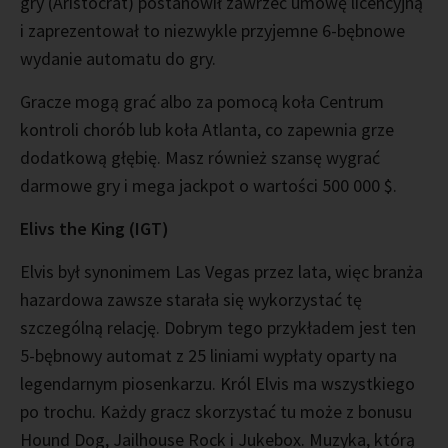
gry (Aristocrat) postanowił zawrzeć umowę licencyjną
i zaprezentował to niezwykle przyjemne 6-bębnowe
wydanie automatu do gry.
Gracze mogą grać albo za pomocą koła Centrum
kontroli chorób lub koła Atlanta, co zapewnia grze
dodatkową głębię. Masz również szansę wygrać
darmowe gry i mega jackpot o wartości 500 000 $.
Elivs the King (IGT)
Elvis był synonimem Las Vegas przez lata, więc branża
hazardowa zawsze starała się wykorzystać tę
szczególną relację. Dobrym tego przykładem jest ten
5-bębnowy automat z 25 liniami wypłaty oparty na
legendarnym piosenkarzu. Król Elvis ma wszystkiego
po trochu. Każdy gracz skorzystać tu może z bonusu
Hound Dog, Jailhouse Rock i Jukebox. Muzyka, którą