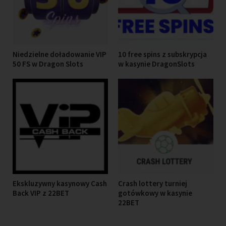
Niedzielne doładowanie VIP
10 free spins z subskrypcja
50 FS w Dragon Slots
w kasynie DragonSlots
Ekskluzywny kasynowy Cash
Crash lottery turniej
Back VIP z 22BET
gotówkowy w kasynie
22BET