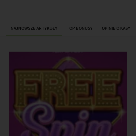
NAJNOWSZE ARTYKUŁY
TOP BONUSY
OPINIE O KASYN