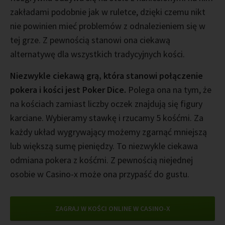
zakładami podobnie jak w ruletce, dzięki czemu nikt
nie powinien mieć problemów z odnalezieniem się w
tej grze. Z pewnością stanowi ona ciekawą
alternatywę dla wszystkich tradycyjnych kości.
Niezwykle ciekawą grą, która stanowi połączenie
pokera i kości jest Poker Dice.
Polega ona na tym, że
na kościach zamiast liczby oczek znajdują się figury
karciane. Wybieramy stawkę i rzucamy 5 kośćmi. Za
każdy układ wygrywający możemy zgarnąć mniejszą
lub większą sumę pieniędzy. To niezwykle ciekawa
odmiana pokera z kośćmi. Z pewnością niejednej
osobie w Casino-x może ona przypaść do gustu.
ZAGRAJ W KOŚCI ONLINE W CASINO-X