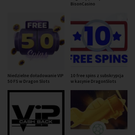
BisonCasino
Niedzielne doładowanie VIP
10 free spins z subskrypcja
50 FS w Dragon Slots
w kasynie DragonSlots