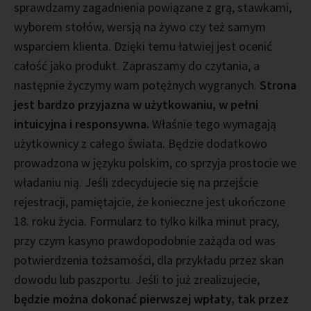
sprawdzamy zagadnienia powiązane z grą, stawkami,
wyborem stołów, wersją na żywo czy też samym
wsparciem klienta. Dzięki temu łatwiej jest ocenić
całość jako produkt. Zapraszamy do czytania, a
następnie życzymy wam potężnych wygranych.
Strona
jest bardzo przyjazna w użytkowaniu, w pełni
intuicyjna i responsywna.
Właśnie tego wymagają
użytkownicy z całego świata. Będzie dodatkowo
prowadzona w języku polskim, co sprzyja prostocie we
władaniu nią. Jeśli zdecydujecie się na przejście
rejestracji, pamiętajcie, że konieczne jest ukończone
18. roku życia. Formularz to tylko kilka minut pracy,
przy czym kasyno prawdopodobnie zażąda od was
potwierdzenia tożsamości, dla przykładu przez skan
dowodu lub paszportu. Jeśli to już zrealizujecie,
będzie można dokonać pierwszej wpłaty, tak przez