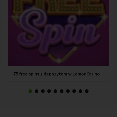
75 free spins z depozytem w LemonCasino