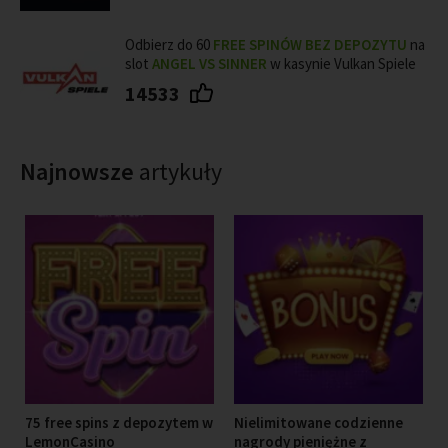
Odbierz do 60
FREE SPINÓW BEZ DEPOZYTU
na
slot
ANGEL VS SINNER
w kasynie Vulkan Spiele
14533
Najnowsze
artykuły
75 free spins z depozytem w
Nielimitowane codzienne
LemonCasino
nagrody pieniężne z