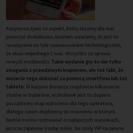
Kasyno na żywo to aspekt, który chcemy dla was
poruszyć dodatkowo, bowiem uważamy, że jest to
rozwiązanie na tyle zaawansowane technologicznie,
że skusi niejednego z was. Wszystko za sprawą
nowych możliwości.
Takie wydanie gry to nie tylko
zmagania z prawdziwym krupierem, ale też fakt, że
możecie tego dokonać za pomocą smartfonu lub też
tabletu
. W kasynie Bonanza znajdziecie kilkanaście
stołów w trybie live, aczkolwiek jest to dopiero
początkowy etap wdrożenia dla tego operatora,
dlatego zanim dojdziemy do momentu w którym
będzie można rozmawiać o najlepszych warunkach,
jeszcze zapewne trochę minie. Na stoły VIP na pewno