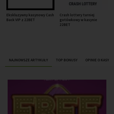
Ekskluzywny kasynowy Cash
Crash lottery turniej
Back VIP z 22BET
gotówkowy w kasynie
22BET
NAJNOWSZE ARTYKUŁY
TOP BONUSY
OPINIE O KASYN