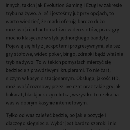
innych, takich jak Evolution Gaming i Ezugi w zakresie
trybu na żywo. A jeśli jesteśmy już przy opcjach, to
warto wiedzieć, że marki oferują bardzo dużo
możliwości od automatów i wideo slotów, przez gry
mocno klasyczne w stylu jednorękiego bandyty.
Pojawią się hity z jackpotami progresywnymi, ale też
gry stołowe, wideo poker, bingo, zdrapki bądź właśnie
tryb na żywo. To w takich pomysłach mierzyć się
będziecie z prawdziwymi krupierami. To nie żart,
niczym w kasynie stacjonarnym. Obsługa, jakość HD,
możliwość rozmowy przez live czat oraz takie gry jak
bakarat, blackjack czy ruletka, wszystko to czeka na
was w dobrym kasynie internetowym.
Tylko od was zależeć będzie, po jakie pozycje i
dlaczego sięgniecie. Wybór jest bardzo szeroki i nie