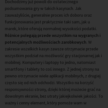
Dochodzimy już powoli do ostatecznego
podsumowania gry w takich kasynach. Jak
zauważyliście, generalnie proces ich doboru oraz
funkcjonowania jest praktycznie taki sam, jak u
marek, które oferują normalnej wysokości podatki.
Różnice polegają przede wszystkim na wygranych i
potencjalnych możliwościach zarobkowych
. W
zakresie wszelkich kasyn zawsze otrzymacie przede
wszystkim podział na możliwość gry stacjonarnej jak i
mobilnej. Komputery i laptopy to jedno, natomiast
smartfony i tablety to coś innego. Z jednej strony na
pewno otrzymacie wiele aplikacji mobilnych, z drugiej
często się od nich odchodzi. Wszystko na korzyść
responsywności strony, dzięki której możecie grać na
dowolnym ekranie, bez utraty jakiejkolwiek jakości. To
ważny i cenny element, który pomoże wam w