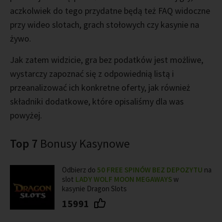
aczkolwiek do tego przydatne będą też FAQ widoczne
przy wideo slotach, grach stołowych czy kasynie na
żywo.
Jak zatem widzicie, gra bez podatków jest możliwe,
wystarczy zapoznać się z odpowiednią listą i
przeanalizować ich konkretne oferty, jak również
składniki dodatkowe, które opisaliśmy dla was
powyżej.
Top 7
Bonusy Kasynowe
Odbierz do
50 FREE SPINÓW BEZ DEPOZYTU
na
slot
LADY WOLF MOON MEGAWAYS
w
kasynie Dragon Slots
15991