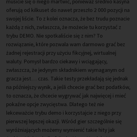
musicie się o niego martwić, ponieważ średnio kasyna
oferują od kilkuset do nawet przeszło 2 000 pozycji na
swojej liście. To z kolei oznacza, że bez trudu poznacie
każdą z nich, zwłaszcza, że możecie tu korzystać z
trybu DEMO. Nie spotkaliście się z nim? To
rozwiązanie, które pozwala wam darmowo grać bez
żadnej rejestracji przy użyciu fikcyjnej, wirtualnej
waluty. Pomysł bardzo ciekawy i wciągający,
zwłaszcza, że jedynym składnikiem wymaganym od
gracza jest… czas. Takie testy przekładają się jednak
na późniejszy wynik, a jeśli chcecie grać bez podatków,
to oznacza, że chcecie wygrywać jak najwięcej i mieć
pokaźne opcje zwycięstwa. Dlatego też nie
lekceważcie trybu demo i korzystajcie z niego przy
pierwszej lepszej okazji. Wśród gier szczególnie się
wyróżniających możemy wymienić takie hity jak