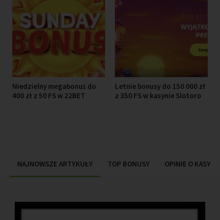
Niedzielny megabonus do
Letnie bonusy do 150 000 zł
400 zł z 50 FS w 22BET
z 350 FS w kasynie Slotoro
NAJNOWSZE ARTYKUŁY
TOP BONUSY
OPINIE O KASYN