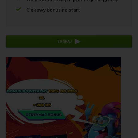
Ciekawy bonus na start
ZAGRAJ