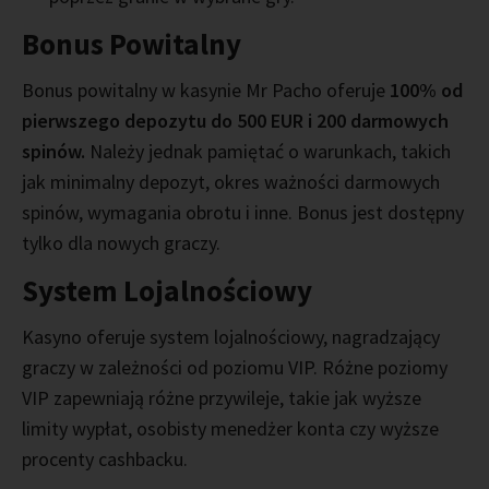
Bonus Powitalny
Bonus powitalny w kasynie Mr Pacho oferuje
100% od
pierwszego depozytu do 500 EUR i 200 darmowych
spinów.
Należy jednak pamiętać o warunkach, takich
jak minimalny depozyt, okres ważności darmowych
spinów, wymagania obrotu i inne. Bonus jest dostępny
tylko dla nowych graczy.
System Lojalnościowy
Kasyno oferuje system lojalnościowy, nagradzający
graczy w zależności od poziomu VIP. Różne poziomy
VIP zapewniają różne przywileje, takie jak wyższe
limity wypłat, osobisty menedżer konta czy wyższe
procenty cashbacku.