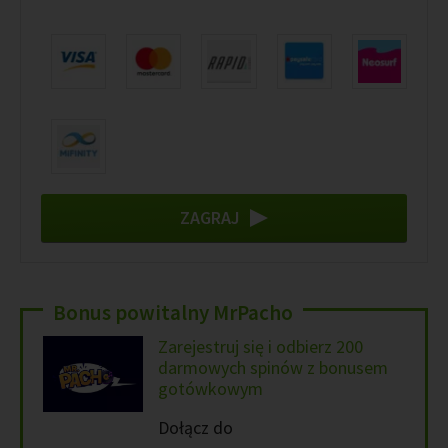
ZAGRAJ
Bonus powitalny MrPacho
Zarejestruj się i odbierz 200
darmowych spinów z bonusem
gotówkowym
Dołącz do