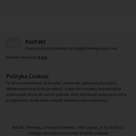
Kontakt
Zapraszamy do kontaktu na info[@]ranking-kasyn.com
Dowiedz się więcej
O nas
Polityka Cookies
Ta strona internetowa zbiera pliki cookies dla celów statystycznych,
reklamowych oraz funkcjonalnych. Dzięki nim możemy indywidualnie
dostosować stronę do twoich potrzeb. Masz możliwość wyłączenia ich w
przeglądarce, dzięki temu nie będą zbierane żadne informacje.
WAŻNE: Pamiętaj, że hazard uzależnia. Jeśli czujesz, że Ty lub ktoś z
Twojego otoczenia może mieć problem odwiedź