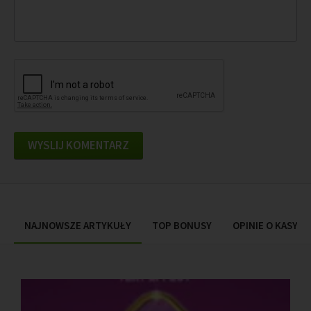
WYSLIJ KOMENTARZ
NAJNOWSZE ARTYKUŁY
TOP BONUSY
OPINIE O KASYN