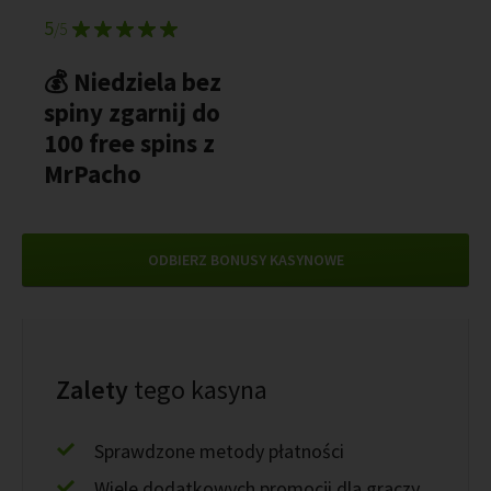
5
/5
💰 Niedziela bez
spiny zgarnij do
100 free spins z
MrPacho
ODBIERZ BONUSY KASYNOWE
Zalety
tego kasyna
Sprawdzone metody płatności
Wiele dodatkowych promocji dla graczy