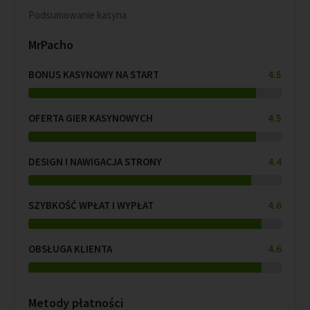
Podsumowanie kasyna
MrPacho
4.5
BONUS KASYNOWY NA START
4.5
OFERTA GIER KASYNOWYCH
4.4
DESIGN I NAWIGACJA STRONY
4.6
SZYBKOŚĆ WPŁAT I WYPŁAT
4.6
OBSŁUGA KLIENTA
Metody płatności