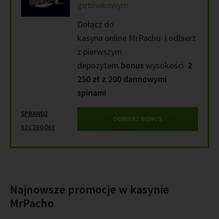
gotówkowym
Dołącz do
kasyna online MrPacho i odbierz
z pierwszym
depozytem
bonus
wysokości
2
250 zł z 200 darmowymi
spinami
SPRAWDŹ
ODBIERZ BONUS
SZCZEGÓŁY
Najnowsze promocje w kasynie
MrPacho