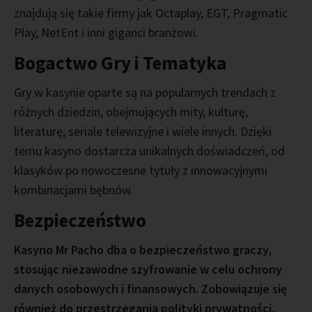
znajdują się takie firmy jak Octaplay, EGT, Pragmatic
Play, NetEnt i inni giganci branżowi.
Bogactwo Gry i Tematyka
Gry w kasynie oparte są na popularnych trendach z
różnych dziedzin, obejmujących mity, kulturę,
literaturę, seriale telewizyjne i wiele innych. Dzięki
temu kasyno dostarcza unikalnych doświadczeń, od
klasyków po nowoczesne tytuły z innowacyjnymi
kombinacjami bębnów.
Bezpieczeństwo
Kasyno Mr Pacho dba o bezpieczeństwo graczy,
stosując niezawodne szyfrowanie w celu ochrony
danych osobowych i finansowych. Zobowiązuje się
również do przestrzegania polityki prywatności,