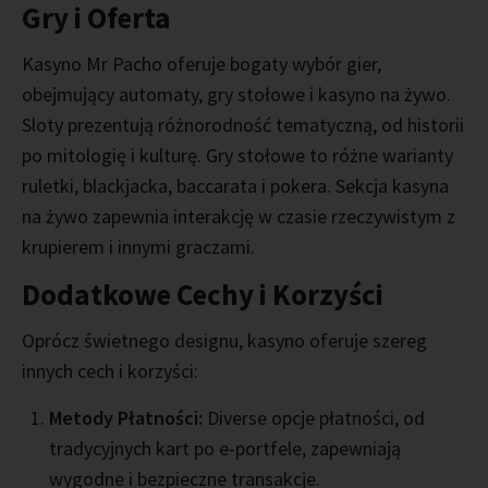
Gry i Oferta
Kasyno Mr Pacho oferuje bogaty wybór gier,
obejmujący automaty, gry stołowe i kasyno na żywo.
Sloty prezentują różnorodność tematyczną, od historii
po mitologię i kulturę. Gry stołowe to różne warianty
ruletki, blackjacka, baccarata i pokera. Sekcja kasyna
na żywo zapewnia interakcję w czasie rzeczywistym z
krupierem i innymi graczami.
Dodatkowe Cechy i Korzyści
Oprócz świetnego designu, kasyno oferuje szereg
innych cech i korzyści:
Metody Płatności:
Diverse opcje płatności, od
tradycyjnych kart po e-portfele, zapewniają
wygodne i bezpieczne transakcje.