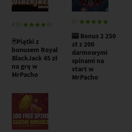
5
/5
4.3
/5
🎰 Bonus 2 250
🃏Piątki z
zł z 200
bonusem Royal
darmowymi
BlackJack 45 zł
spinami na
na grę w
start w
MrPacho
MrPacho