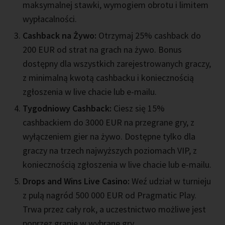
maksymalnej stawki, wymogiem obrotu i limitem
wypłacalności.
Cashback na Żywo:
Otrzymaj 25% cashback do
200 EUR od strat na grach na żywo. Bonus
dostępny dla wszystkich zarejestrowanych graczy,
z minimalną kwotą cashbacku i koniecznością
zgłoszenia w live chacie lub e-mailu.
Tygodniowy Cashback:
Ciesz się 15%
cashbackiem do 3000 EUR na przegrane gry, z
wyłączeniem gier na żywo. Dostępne tylko dla
graczy na trzech najwyższych poziomach VIP, z
koniecznością zgłoszenia w live chacie lub e-mailu.
Drops and Wins Live Casino:
Weź udział w turnieju
z pulą nagród 500 000 EUR od Pragmatic Play.
Trwa przez cały rok, a uczestnictwo możliwe jest
poprzez granie w wybrane gry.