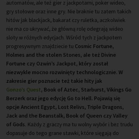
automatów, ale też gier z jackpotami, poker wideo,
gry stołowe oraz inne gry. Nie braknie tu zatem takich
hitów jak blackjack, bakarat czy ruletka, aczkolwiek
nie ma co ukrywać, że główną rolę odegrają wideo
sloty w różnych edycjach. Wśród tych z jackpotem
progresywnym znajdziecie tu
Cosmic Fortune,
Holmes and the stolen Stones, ale też Divine
Fortune czy Ozwin’s Jackpot, który został
niezwykle mocno rozwinięty technologicznie. W
zakresie gier poznacie też takie hity jak
Gonzo’s Quest
, Book of Aztec, Starburst, Vikings Go
Berzerk oraz jego edycję Go to Hell. Pojawią się
opcje Ancient Egypt, Lost Relivs, Triple Dragons,
Jack and the Beanstalk, Book of Queen czy Valley
of Gods
. Każdy z graczy ma tu wolny wybór i bez trudu
dopasuje do tego grane stawki, które sięgają do