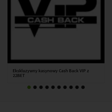
Ekskluzywny kasynowy Cash Back VIP z
22BET