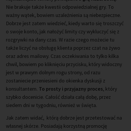
Nie brakuje także kwestii odpowiedzialnej gry. To
ważny wątek, bowiem uzależnienia są niebezpieczne.
Dobrze jest zatem wiedzieć, kiedy warto się troszczyć
o swoje konto, jak nałożyć limity czy wykluczyć się z
rozgrywki na dany czas. W razie czego możecie tu
także liczyć na obsługę klienta poprzez czat na żywo
oraz adres mailowy. Czas oczekiwania to tylko kilka
chwil, bowiem po kliknięciu przycisku, który widoczny
jest w prawym dolnym rogu strony, od razu
zostaniecie przeniesieni do okienka dyskusji z
konsultantem.
To prosty i przyjazny proces
, który
szybko docenicie. Całość działa całą dobę, przez
siedem dni w tygodniu, również w święta.
Jak zatem widać, którą dobrze jest przetestować na
własnej skórze. Posiadają korzystną promocję