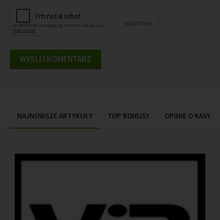
WYSLIJ KOMENTARZ
NAJNOWSZE ARTYKUŁY
TOP BONUSY
OPINIE O KASYN