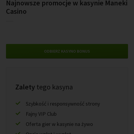
Najnowsze promocje w kasynie Maneki
Casino
ODBIERZ KASYNO BONUS
Zalety
tego kasyna
Szybkość i responsywność strony
Fajny VIP Club
Oferta gier w kasynie na żywo