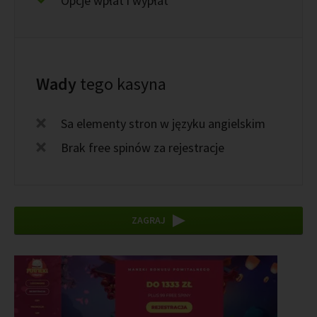
Opcje wpłat i wypłat
Wady
tego kasyna
Sa elementy stron w języku angielskim
Brak free spinów za rejestracje
ZAGRAJ