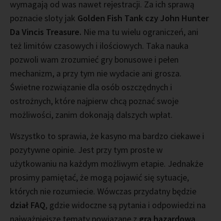
wymagają od was nawet rejestracji. Za ich sprawą
poznacie sloty jak
Golden Fish Tank czy John Hunter
Da Vincis Treasure.
Nie ma tu wielu ograniczeń, ani
też limitów czasowych i ilościowych. Taka nauka
pozwoli wam zrozumieć gry bonusowe i pełen
mechanizm, a przy tym nie wydacie ani grosza.
Świetne rozwiązanie dla osób oszczędnych i
ostrożnych, które najpierw chcą poznać swoje
możliwości, zanim dokonają dalszych wpłat.
Wszystko to sprawia, że kasyno ma bardzo ciekawe i
pozytywne opinie. Jest przy tym proste w
użytkowaniu na każdym możliwym etapie. Jednakże
prosimy pamiętać, że mogą pojawić się sytuacje,
których nie rozumiecie. Wówczas przydatny będzie
dział FAQ
, gdzie widoczne są pytania i odpowiedzi na
najważniejsze tematy powiązane z
grą hazardową
.