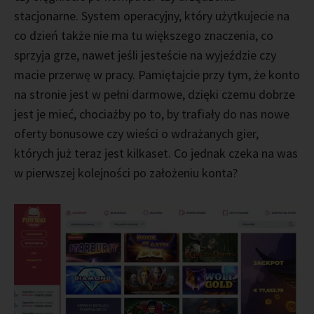
stacjonarne. System operacyjny, który użytkujecie na
co dzień także nie ma tu większego znaczenia, co
sprzyja grze, nawet jeśli jesteście na wyjeździe czy
macie przerwę w pracy. Pamiętajcie przy tym, że konto
na stronie jest w pełni darmowe, dzięki czemu dobrze
jest je mieć, chociażby po to, by trafiały do nas nowe
oferty bonusowe czy wieści o wdrażanych gier,
których już teraz jest kilkaset. Co jednak czeka na was
w pierwszej kolejności po założeniu konta?