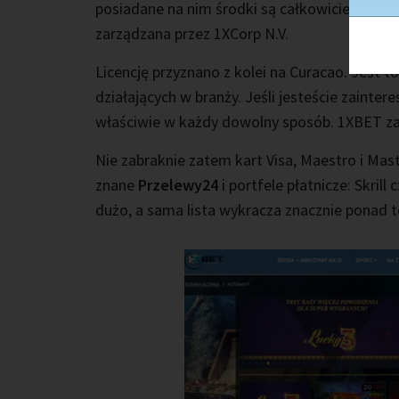
posiadane na nim środki są całkowicie bezpiec
zarządzana przez 1XCorp N.V.
Licencję przyznano z kolei na Curacao. Jest 
działających w branży. Jeśli jesteście zaint
właściwie w każdy dowolny sposób. 1XBET za
Nie zabraknie zatem kart Visa, Maestro i Ma
znane
Przelewy24
i portfele płatnicze: Skrill
dużo, a sama lista wykracza znacznie ponad t