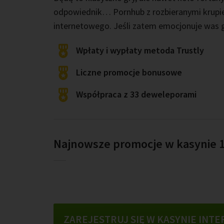
odpowiednik… Pornhub z rozbieranymi krupie
internetowego. Jeśli zatem emocjonuje was g
Wpłaty i wypłaty metoda Trustly
Liczne promocje bonusowe
Współpraca z 33 deweleporami
Najnowsze promocje w kasynie 
ZAREJESTRUJ SIĘ W KASYNIE INT