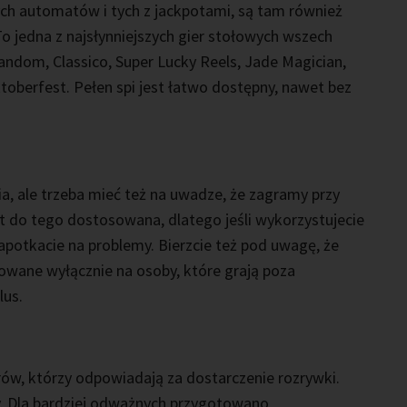
ch automatów i tych z jackpotami, są tam również
To jedna z najsłynniejszych gier stołowych wszech
andom, Classico, Super Lucky Reels, Jade Magician,
Oktoberfest. Pełen spi jest łatwo dostępny, nawet bez
a, ale trzeba mieć też na uwadze, że zagramy przy
st do tego dostosowana, dlatego jeśli wykorzystujecie
apotkacie na problemy. Bierzcie też pod uwagę, że
wane wyłącznie na osoby, które grają poza
lus.
rów, którzy odpowiadają za dostarczenie rozrywki.
ny. Dla bardziej odważnych przygotowano