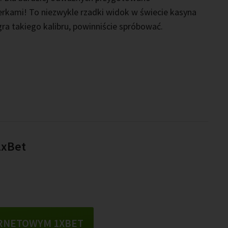
rkami! To niezwykle rzadki widok w świecie kasyna
ra takiego kalibru, powinniście spróbować.
1xBet
ERNETOWYM 1XBET