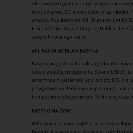
oferowanych gier nie dotyczy wyłącznie nowy
sloty na żywo, 3D, wideo poker oraz ruletka. 
czasów. Popularne wśród ich graczy tytuły? R
Fruits’n’stars, Desert Drag czy Heidi at the 
zarejestrowanego konta.
APLIKACJA MOBILNA KASYNA
Kasyno przygotowało aplikację do obstawiani
użyciu zwykłej przeglądarki. Strona 1XBET je
smartfona z systemem Android czy iOS, nie n
przygotowano dedykowane promocje, nakiero
komputerem stacjonarnym. To kolejny duży p
KASYNO NA ŻYWO
W kasynie na żywo znajdziecie aż 9 dewelope
Będą to klasyczne gry, ale nawet koło fortu