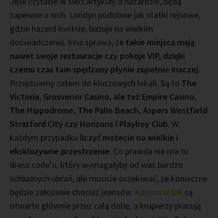
Jeśli czytacie w sieci artykuły o hazardzie, będą
zapewne o nich. Londyn podobnie jak statki rejsowe,
gdzie hazard kwitnie, bazuje na wielkim
doświadczeniu. Inna sprawa, że
takie miejsca mają
nawet swoje restauracje czy pokoje VIP, dzięki
czemu czas tam spędzany płynie zupełnie inaczej
.
Przejdziemy zatem do kluczowych lokali. Są to
The
Victoria, Grosvenor Casino, ale też Empire Casino,
The Hippodrome, The Palm Beach, Aspers Westfield
Stratford City czy Horizons i Playboy Club
. W
każdym przypadku l
iczyć możecie na wielkie i
ekskluzywne przestrzenie
. Co prawda nie ma tu
dress code’u, który wymagałyby od was bardzo
schludnych ubrań, ale musicie oczekiwać, że konieczne
będzie założenie chociaż jeansów.
Kasyna w UK
są
otwarte głównie przez całą dobę, a krupierzy pracują