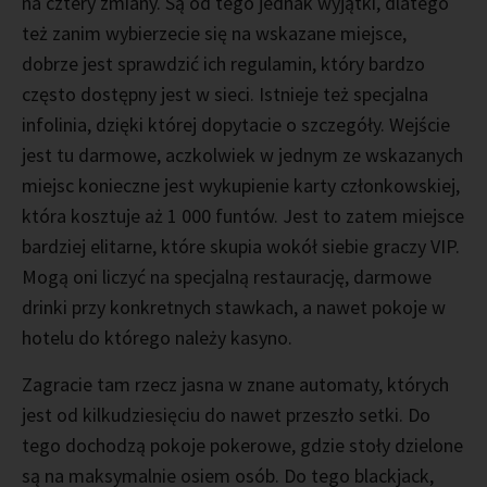
na cztery zmiany. Są od tego jednak wyjątki, dlatego
też zanim wybierzecie się na wskazane miejsce,
dobrze jest sprawdzić ich regulamin, który bardzo
często dostępny jest w sieci. Istnieje też specjalna
infolinia, dzięki której dopytacie o szczegóły. Wejście
jest tu darmowe, aczkolwiek w jednym ze wskazanych
miejsc konieczne jest wykupienie karty członkowskiej,
która kosztuje aż 1 000 funtów. Jest to zatem miejsce
bardziej elitarne, które skupia wokół siebie graczy VIP.
Mogą oni liczyć na specjalną restaurację, darmowe
drinki przy konkretnych stawkach, a nawet pokoje w
hotelu do którego należy kasyno.
Zagracie tam rzecz jasna w znane automaty, których
jest od kilkudziesięciu do nawet przeszło setki. Do
tego dochodzą pokoje pokerowe, gdzie stoły dzielone
są na maksymalnie osiem osób. Do tego blackjack,