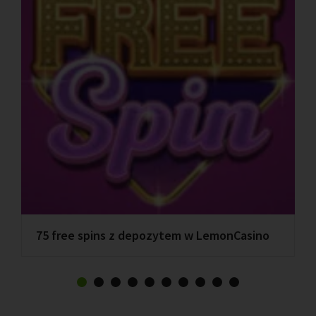
75 free spins z depozytem w LemonCasino