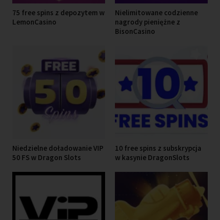
75 free spins z depozytem w
Nielimitowane codzienne
LemonCasino
nagrody pieniężne z
BisonCasino
Niedzielne doładowanie VIP
10 free spins z subskrypcja
50 FS w Dragon Slots
w kasynie DragonSlots