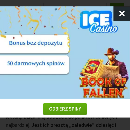
Ranking
Kasyn
✕
Kasyna tradycyjne w Londynie
Londyn jest jednym z najbardziej znanych miast świata
w zakresie gry hazardowej. Nic dziwnego, że to
właśnie tam znajdziecie potężne kasyna, świetnie
obsługiwane i z ogromną ilością gier czy krupierów. W
naszym materiale chcemy wam przedstawić realną
siłę i obraz marek tam dostępnych. Jeśli zatem
przebywacie w stolicy Anglii lub też planujecie się tam
wybrać, dobrze poświęcić tych parę minut na właściwą
ODBIERZ SPINY
lekturę. Dzięki niej dotrzecie do punktów cenionych
najbardziej.
Jest ich zresztą „zaledwie” dziesięć i