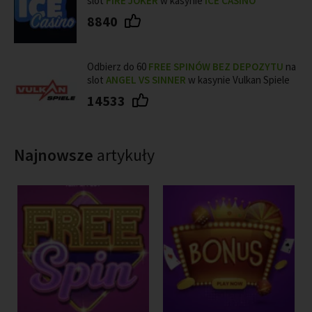
slot
FIRE JOKER
w kasynie
ICE CASINO
8840
Odbierz do 60
FREE SPINÓW BEZ DEPOZYTU
na
slot
ANGEL VS SINNER
w kasynie Vulkan Spiele
14533
Najnowsze
artykuły