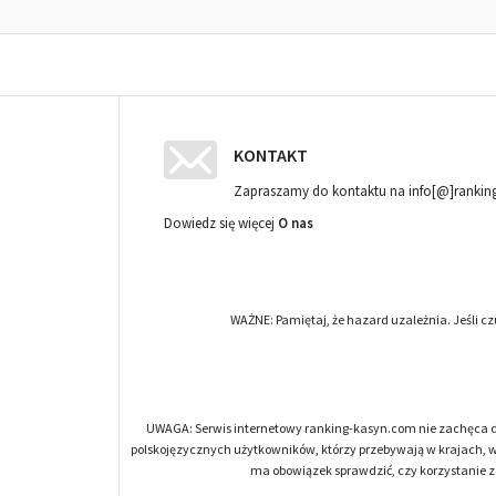
KONTAKT
Zapraszamy do kontaktu na info[@]rankin
Dowiedz się więcej
O nas
WAŻNE: Pamiętaj, że hazard uzależnia. Jeśli c
UWAGA: Serwis internetowy ranking-kasyn.com nie zachęca do 
polskojęzycznych użytkowników, którzy przebywają w krajach, w 
ma obowiązek sprawdzić, czy korzystanie z 