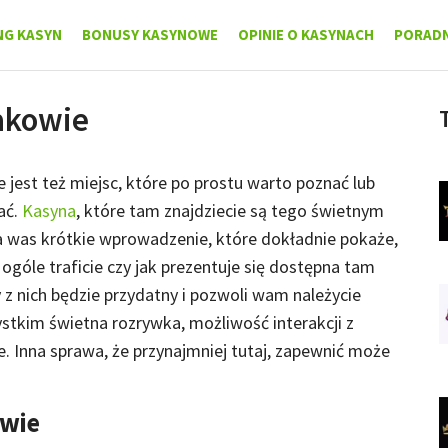
NG KASYN
BONUSY KASYNOWE
OPINIE O KASYNACH
PORADN
akowie
 jest też miejsc, które po prostu warto poznać lub
ać.
Kasyna
, które tam znajdziecie są tego świetnym
a was krótkie wprowadzenie, które dokładnie pokaże,
 ogóle traficie czy jak prezentuje się dostępna tam
 z nich będzie przydatny i pozwoli wam należycie
stkim świetna rozrywka, możliwość interakcji z
. Inna sprawa, że przynajmniej tutaj, zapewnić może
owie