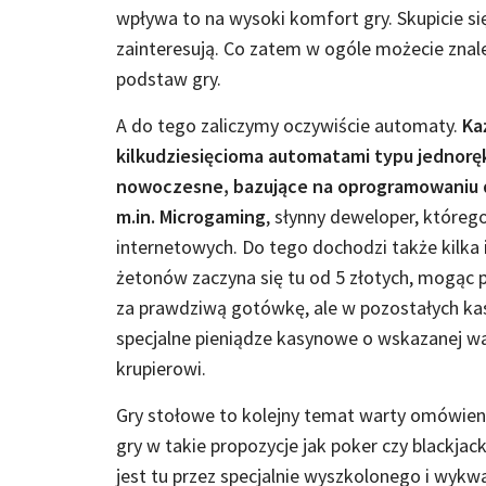
wpływa to na wysoki komfort gry. Skupicie si
zainteresują. Co zatem w ogóle możecie znal
podstaw gry.
A do tego zaliczymy oczywiście automaty.
Ka
kilkudziesięcioma automatami typu jednoręk
nowoczesne, bazujące na oprogramowaniu d
m.in. Microgaming
, słynny deweloper, któreg
internetowych. Do tego dochodzi także kilka 
żetonów zaczyna się tu od 5 złotych, mogąc p
za prawdziwą gotówkę, ale w pozostałych ka
specjalne pieniądze kasynowe o wskazanej wart
krupierowi.
Gry stołowe to kolejny temat warty omówieni
gry w takie propozycje jak poker czy blackjac
jest tu przez specjalnie wyszkolonego i wykw