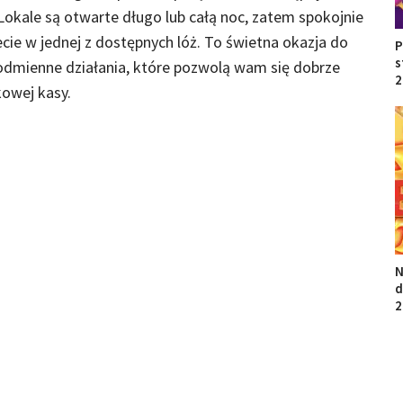
Lokale są otwarte długo lub całą noc, zatem spokojnie
ziecie w jednej z dostępnych lóż. To świetna okazja do
P
s
odmienne działania, które pozwolą wam się dobrze
2
kowej kasy.
N
d
2