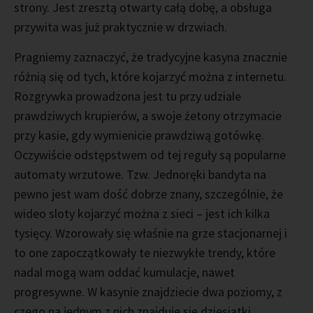
strony. Jest zresztą otwarty całą dobę, a obsługa
przywita was już praktycznie w drzwiach.
Pragniemy zaznaczyć, że tradycyjne kasyna znacznie
różnią się od tych, które kojarzyć można z internetu.
Rozgrywka prowadzona jest tu przy udziale
prawdziwych krupierów, a swoje żetony otrzymacie
przy kasie, gdy wymienicie prawdziwą gotówkę.
Oczywiście odstępstwem od tej reguły są popularne
automaty wrzutowe. Tzw. Jednoręki bandyta na
pewno jest wam dość dobrze znany, szczególnie, że
wideo sloty kojarzyć można z sieci – jest ich kilka
tysięcy. Wzorowały się właśnie na grze stacjonarnej i
to one zapoczątkowały te niezwykłe trendy, które
nadal mogą wam oddać kumulacje, nawet
progresywne. W kasynie znajdziecie dwa poziomy, z
czego na jednym z nich znajduje się dziesiątki