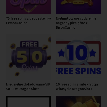
75 free spins z depozytem w
Nielimitowane codzienne
LemonCasino
nagrody pieniężne z
BisonCasino
Niedzielne doładowanie VIP
10 free spins z subskrypcja
50 FS w Dragon Slots
w kasynie DragonSlots