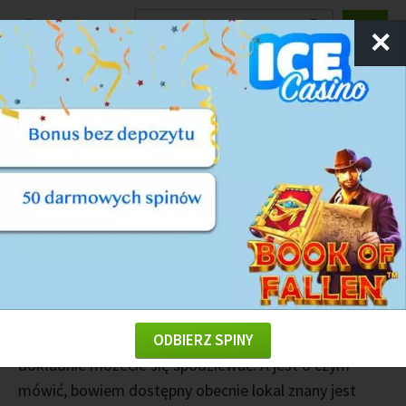
Ranking
Kasyn
✕
Kasyna tradycyjne w Białymstoku
Białystok przez kilka lat słynął ze swojego kasyna
Cristal
. Obecnie jednak sytuacja mocno się zmieniło, a
za sprawą znanej już chyba wszystkim ustawy
hazardowej, wprowadzono pewne ograniczenia. Na
szczęście jednak mieszkańcy tego miasta mogą liczyć
na rozrywkę tego rodzaju i będzie ona możliwa już
teraz. W naszym materiale sprawdzamy dokładnie jak
wygląda sytuacja na północnym wschodzie i czego
ODBIERZ SPINY
dokładnie możecie się spodziewać. A jest o czym
mówić, bowiem dostępny obecnie lokal znany jest