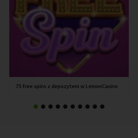
75 free spins z depozytem w LemonCasino