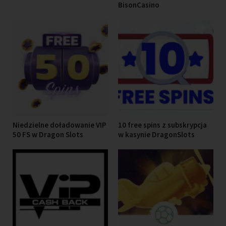
BisonCasino
Niedzielne doładowanie VIP
10 free spins z subskrypcja
50 FS w Dragon Slots
w kasynie DragonSlots