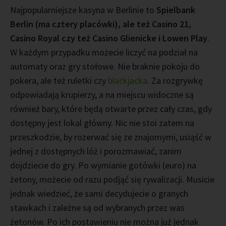
Najpopularniejsze kasyna w Berlinie to
Spielbank
Berlin (ma cztery placówki), ale też Casino 21,
Casino Royal czy też Casino Glienicke i Lowen Play
.
W każdym przypadku możecie liczyć na podział na
automaty oraz gry stołowe. Nie braknie pokoju do
pokera, ale też ruletki czy
blackjacka
. Za rozgrywkę
odpowiadają krupierzy, a na miejscu widoczne są
również bary, które będą otwarte przez cały czas, gdy
dostępny jest lokal główny. Nic nie stoi zatem na
przeszkodzie, by rozerwać się ze znajomymi, usiąść w
jednej z dostępnych lóż i porozmawiać, zanim
dojdziecie do gry. Po wymianie gotówki (euro) na
żetony, możecie od razu podjąć się rywalizacji. Musicie
jednak wiedzieć, że sami decydujecie o granych
stawkach i zależne są od wybranych przez was
żetonów. Po ich postawieniu nie można już jednak