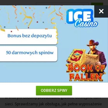
Ranking
Kasyn
✕
Kasyna tradycyjne w Berlinie
Stolica Niemiec to wyjątkowe miejsce na mapie
hazardu. Co prawda dostępne tam lokale nie są
oceniane najwyżej, możecie je znaleźć w kilku
punktach, tak w centrum jak i na obrzeżach. Naszym
zdaniem to ciekawe miejsca na wieczór kawalerski lub
spokojną wieczorną rozrywkę. Z drugiej jednak strony,
ich prestiż jest znacznie niższy niż w innych częściach
Europy. Dlatego też przygotowaliśmy dla was artykuł,
ODBIERZ SPINY
w którym chcemy przedstawić główne dostępne tam
sieci. Sprawdzamy jak obsługa, jak pełne wyposażenie