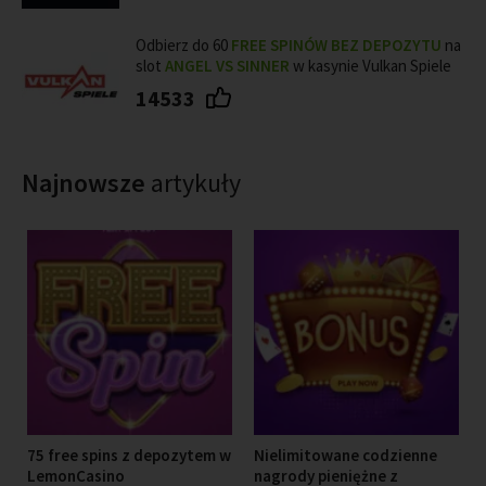
Odbierz do 60
FREE SPINÓW BEZ DEPOZYTU
na
slot
ANGEL VS SINNER
w kasynie Vulkan Spiele
14533
Najnowsze
artykuły
75 free spins z depozytem w
Nielimitowane codzienne
LemonCasino
nagrody pieniężne z